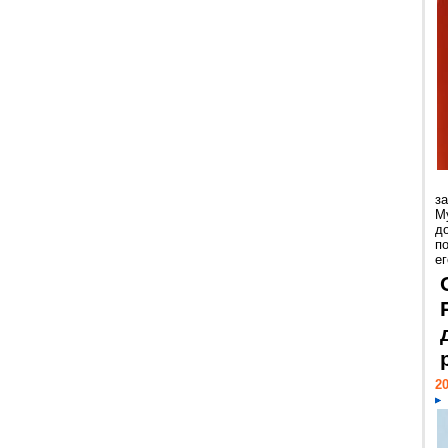
з
М
д
п
ег
20