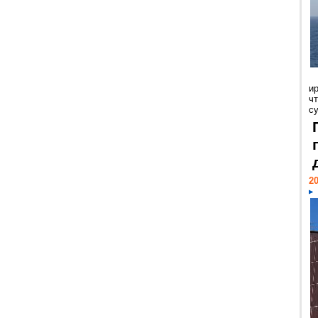
и
ч
с
20