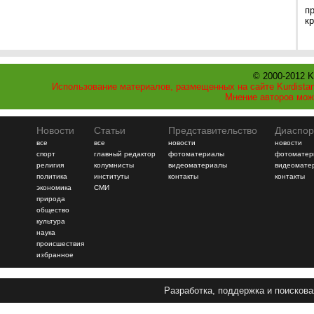
п
к
© 2000-2012 K
Использование материалов, размещенных на сайте Kurdistan
Мнение авторов мож
Новости
Статьи
Представительство
Диаспор
все
все
новости
новости
спорт
главный редактор
фотоматериалы
фотоматер
религия
колумнисты
видеоматериалы
видеомате
политика
институты
контакты
контакты
экономика
СМИ
природа
общество
культура
наука
происшествия
избранное
Разработка, поддержка и поискова