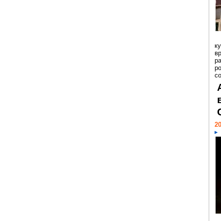
к
в
р
р
с
20