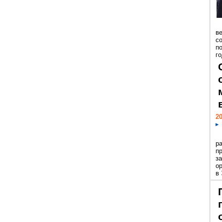
ве
с
п
го
20
р
пр
з
о
в