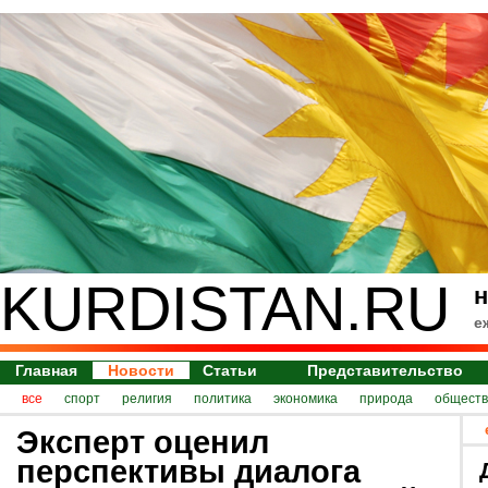
KURDISTAN.RU
н
е
Главная
Новости
Статьи
Представительство
все
спорт
религия
политика
экономика
природа
обществ
Эксперт оценил
перспективы диалога