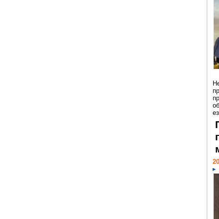
Н
п
п
о
ез
20