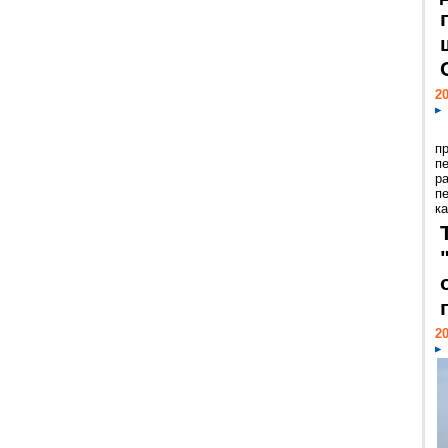
20
п
п
р
п
ка
20