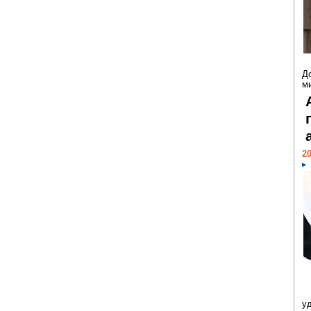
Д
м
20
у