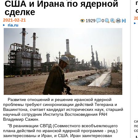
США и Ирана по ядерной
сделке
20
2021-02-21
1929
0
ria.ru
Развитие отношений и решение иранской ядерной
проблемы требуют синхронизации действий Тегерана и
Вашингтона, считает кандидат исторических наук, старший
научный сотрудник Института Востоковедения РАН
Владимир Сажин.
с
"В реанимации СВПД (Совместного всеобъемлющего
п
плана действий по иранской ядерной программе - ред.)
с
заинтересованы и Иран, и США. Иран заинтересован