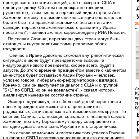
прежде всего в снятии санкций, а не в возврате США в
ядерную сделку. Об этом неоднократно говорило
руководство, в том числе и верховный лидер страны Али
Хаменеи, потому что американские санкции очень сильно
били и бьют по иранской экономике. Без снятия этих
20
санкций, перспектив экономического развития у Ирана
просто нет", - заявил эксперт корреспонденту РИА Новости.
По словам Сажина, переговоры двух стран могут быть
отягощены внутриполитическими реалиями обоих
государств.
"Сейчас в Иране довольно сложная внутриполитическая
ситуация: в июне будут президентские выборы, а
инаугурация нового президента, скорее всего, будет в
августе. До этого времени президентом вместе с кабинетом
министров будет оставаться Хасан Роухани – человек,
условно говоря, либерально-реформаторских взглядов.
Конечно, сам он выступает за диалог с США и с группой
А
"5+1" по СВПД, но он не всевластен", - сказал историк,
К
анализируя нынешнее состояние страны.
п
Эксперт подчеркнул, что с большой долей вероятности
у
новым президентом может стать представитель
ку
радикальных, антизападных и антиамериканских кругов. По
мнению Сажина, эта позиция совпадает с позицией самого
Хаменеи, поэтому Верховному лидеру совершенно не
выгодно давать такой шанс Роухани и его сторонникам.
"На основе возможных и гипотетических успехов Роухани
на фронте СВПД возможна консолидация его сторонников,
20