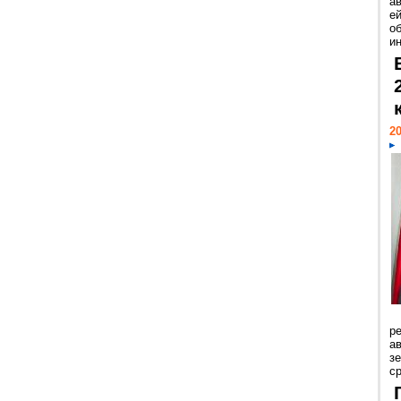
а
ей
о
и
20
р
ав
з
с