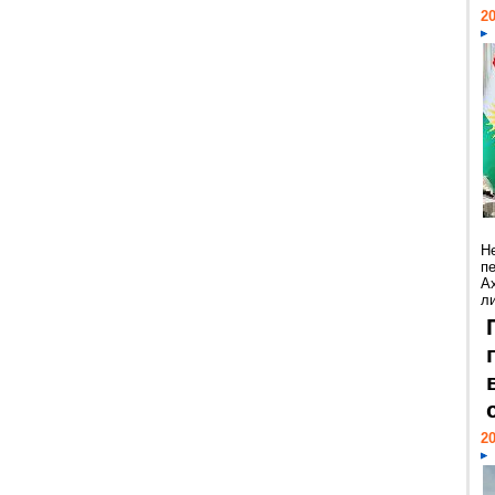
20
Н
п
А
ли
20