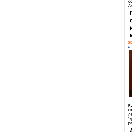
ос
Ar
20
К
е
л
"
р