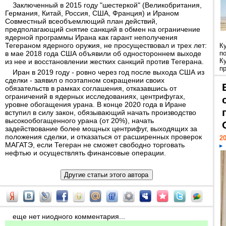
Заключенный в 2015 году "шестеркой" (Великобритания,
Германия, Китай, Россия, США, Франция) и Ираном
Совместный всеобъемлющий план действий,
предполагающий снятие санкций в обмен на ограничение
ядерной программы Ирана как гарант неполучения
Тегераном ядерного оружия, не просуществовал и трех лет:
К
в мае 2018 года США объявили об одностороннем выходе
п
К
из нее и восстановлении жестких санкций против Тегерана.
пр
Иран в 2019 году - ровно через год после выхода США из
сделки - заявил о поэтапном сокращении своих
обязательств в рамках соглашения, отказавшись от
ограничений в ядерных исследованиях, центрифугах,
уровне обогащения урана. В конце 2020 года в Иране
вступил в силу закон, обязывающий начать производство
высокообогащенного урана (от 20%), начать
задействование более мощных центрифуг, выходящих за
положения сделки, и отказаться от расширенных проверок
20
МАГАТЭ, если Тегеран не сможет свободно торговать
нефтью и осуществлять финансовые операции.
еще нет ниодного комментария...