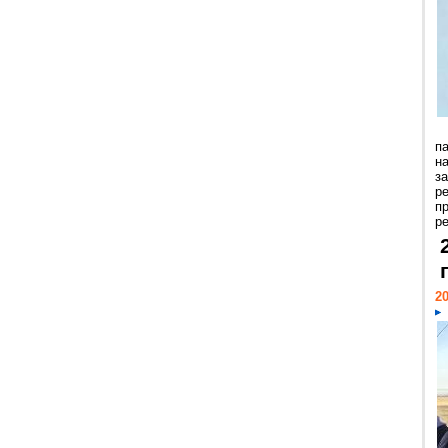
п
н
з
р
п
ре
20