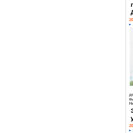
20
д
в
Н
20