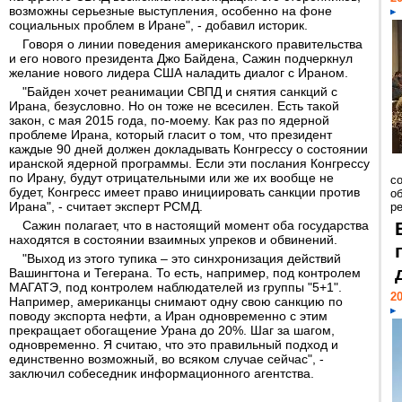
возможны серьезные выступления, особенно на фоне
социальных проблем в Иране", - добавил историк.
Говоря о линии поведения американского правительства
и его нового президента Джо Байдена, Сажин подчеркнул
желание нового лидера США наладить диалог с Ираном.
"Байден хочет реанимации СВПД и снятия санкций с
Ирана, безусловно. Но он тоже не всесилен. Есть такой
закон, с мая 2015 года, по-моему. Как раз по ядерной
проблеме Ирана, который гласит о том, что президент
каждые 90 дней должен докладывать Конгрессу о состоянии
иранской ядерной программы. Если эти послания Конгрессу
по Ирану, будут отрицательными или же их вообще не
со
будет, Конгресс имеет право инициировать санкции против
о
Ирана", - считает эксперт РСМД.
ре
Сажин полагает, что в настоящий момент оба государства
находятся в состоянии взаимных упреков и обвинений.
"Выход из этого тупика – это синхронизация действий
Вашингтона и Тегерана. То есть, например, под контролем
МАГАТЭ, под контролем наблюдателей из группы "5+1".
20
Например, американцы снимают одну свою санкцию по
поводу экспорта нефти, а Иран одновременно с этим
прекращает обогащение Урана до 20%. Шаг за шагом,
одновременно. Я считаю, что это правильный подход и
единственно возможный, во всяком случае сейчас", -
заключил собеседник информационного агентства.