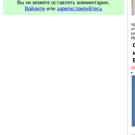
Вы не можете оставлять комментарии.
Войдите
или
зарегистрируйтесь
п
о
к
И
20