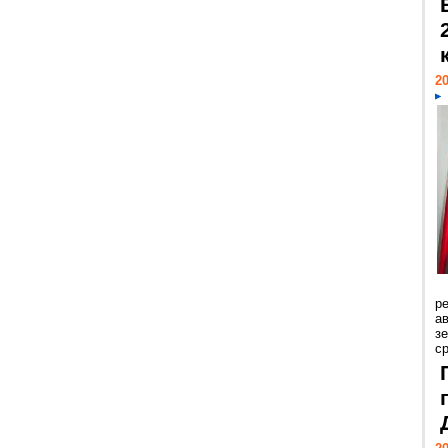
20
р
ав
з
с