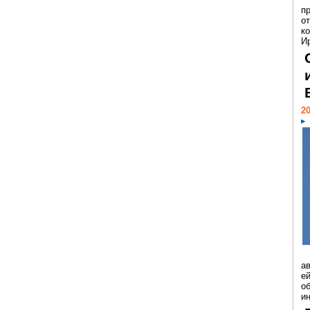
п
о
к
И
20
а
ей
о
и