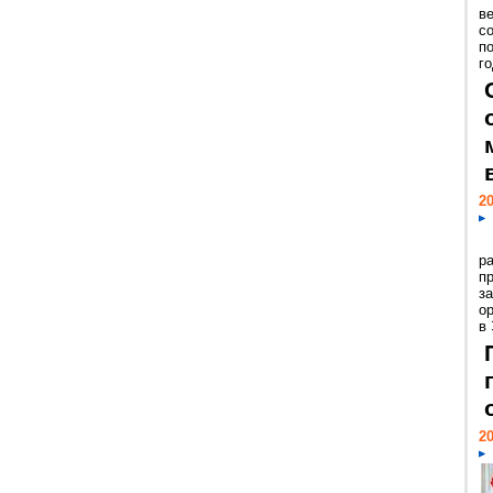
ве
с
п
го
20
р
пр
з
о
в
20