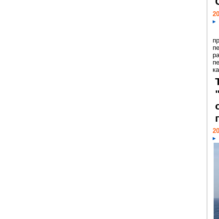
20
п
п
р
п
ка
20