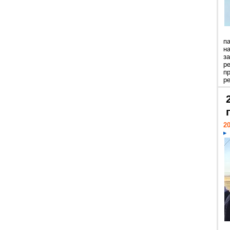
п
н
з
р
п
ре
20