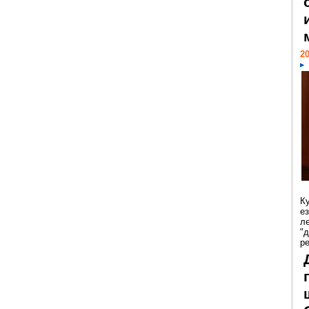
20
К
е
л
"
р