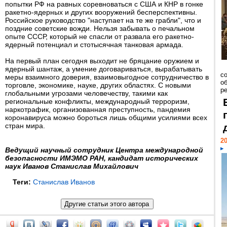
попытки РФ на равных соревноваться с США и КНР в гонке
ракетно-ядерных и других вооружений бесперспективны.
Российское руководство "наступает на те же грабли", что и
поздние советские вожди. Нельзя забывать о печальном
опыте СССР, который не спасли от развала его ракетно-
ядерный потенциал и стотысячная танковая армада.
На первый план сегодня выходит не бряцание оружием и
ядерный шантаж, а умение договариваться, вырабатывать
со
меры взаимного доверия, взаимовыгодное сотрудничество в
о
торговле, экономике, науке, других областях. С новыми
ре
глобальными угрозами человечеству, такими как
региональные конфликты, международный терроризм,
наркотрафик, организованная преступность, пандемия
коронавируса можно бороться лишь общими усилиями всех
стран мира.
20
Ведущий научный сотрудник Центра международной
безопасности ИМЭМО РАН, кандидат исторических
наук Иванов Станислав Михайлович
Теги:
Станислав Иванов