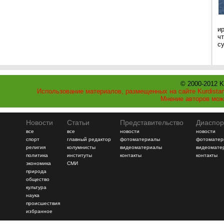
и
ч
с
© 2000-2012 K
Использование материалов, размещенных на сайте Kurdistan
Мнение авторов мож
Новости
Статьи
Представительство
Диаспор
все
все
новости
новости
спорт
главный редактор
фотоматериалы
фотоматер
религия
колумнисты
видеоматериалы
видеомате
политика
институты
контакты
контакты
экономика
СМИ
природа
общество
культура
наука
происшествия
избранное