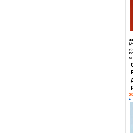
з
М
д
п
ег
20