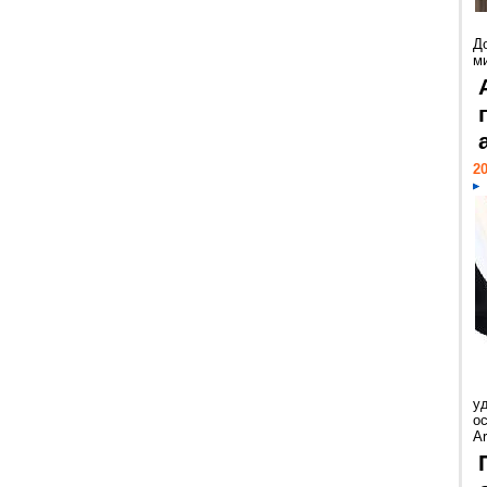
Д
м
20
у
ос
Ar