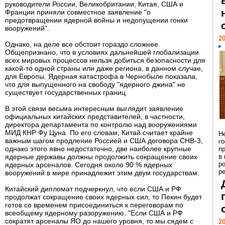
руководители России, Великобритании, Китая, США и
Франции приняли совместное заявление "о
предотвращении ядерной войны и недопущении гонки
вооружений".
20
Однако, на деле все обстоит гораздо сложнее.
Общепризнано, что в условиях дальнейшей глобализации
всех мировых процессов нельзя добиться безопасности для
какой-то одной страны или даже региона, в данном случае,
для Европы. Ядерная катастрофа в Чернобыле показала,
что для выпущенного на свободу "ядерного джина" не
существует государственных границ.
В этой связи весьма интересным выглядит заявление
официальных китайских представителей, в частности,
директора департамента по контролю над вооружениями
МИД КНР Фу Цуна. По его словам, Китай считает крайне
Н
важным шагом продление Россией и США договора СНВ-3,
г
однако этого явно недостаточно, две наиболее крупные
п
ядерные державы должны продолжить сокращение своих
в
р
ядерных арсеналов. Сегодня около 90 % ядерных
ре
вооружений в мире принадлежит этим двум государствам.
Китайский дипломат подчеркнул, что если США и РФ
продолжат сокращение своих ядерных сил, то Пекин будет
готов со временем присоединиться к переговорам по
всеобщему ядерному разоружению. "Если США и РФ
сократят арсеналы ЯО до нашего уровня, то мы сядем с
20