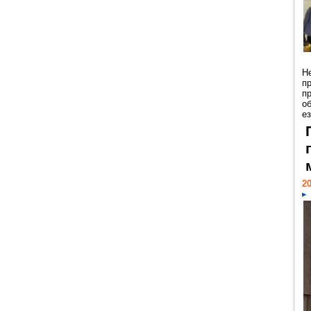
Н
п
п
о
ез
20