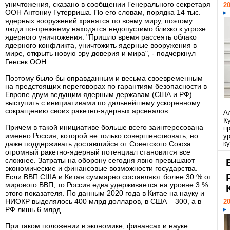
уничтожения, сказано в сообщении Генерального секретаря
20
ООН Антониу Гутерриша. По его словам, порядка 14 тыс.
ядерных вооружений хранятся по всему миру, поэтому
люди по-прежнему находятся недопустимо близко к угрозе
ядерного уничтожения. "Пришло время рассеять облако
ядерного конфликта, уничтожить ядерные вооружения в
мире, открыть новую эру доверия и мира", - подчеркнул
Генсек ООН.
Поэтому было бы оправданным и весьма своевременным
на предстоящих переговорах по гарантиям безопасности в
Европе двум ведущим ядерным державам (США и РФ)
выступить с инициативами по дальнейшему ускоренному
сокращению своих ракетно-ядерных арсеналов.
А
К
Причем в такой инициативе больше всего заинтересована
п
именно Россия, которой не только совершенствовать, но
у
даже поддерживать доставшийся от Советского Союза
ку
огромный ракетно-ядерный потенциал становится все
сложнее. Затраты на оборону сегодня явно превышают
экономические и финансовые возможности государства.
Если ВВП США и Китая суммарно составляют более 30 % от
мирового ВВП, то Россия едва удерживается на уровне 3 %
этого показателя. По данным 2020 года в Китае на науку и
НИОКР выделялось 400 млрд долларов, в США – 300, а в
20
РФ лишь 6 млрд.
При таком положении в экономике, финансах и науке