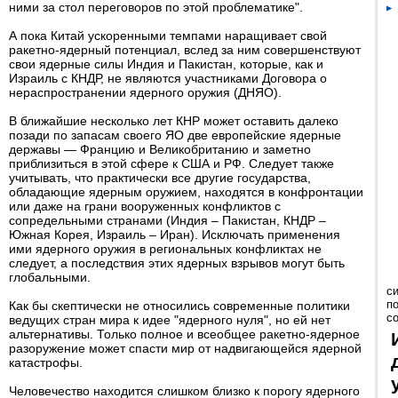
ними за стол переговоров по этой проблематике".
А пока Китай ускоренными темпами наращивает свой
ракетно-ядерный потенциал, вслед за ним совершенствуют
свои ядерные силы Индия и Пакистан, которые, как и
Израиль с КНДР, не являются участниками Договора о
нераспространении ядерного оружия (ДНЯО).
В ближайшие несколько лет КНР может оставить далеко
позади по запасам своего ЯО две европейские ядерные
державы — Францию и Великобританию и заметно
приблизиться в этой сфере к США и РФ. Следует также
учитывать, что практически все другие государства,
обладающие ядерным оружием, находятся в конфронтации
или даже на грани вооруженных конфликтов с
сопредельными странами (Индия – Пакистан, КНДР –
Южная Корея, Израиль – Иран). Исключать применения
ими ядерного оружия в региональных конфликтах не
следует, а последствия этих ядерных взрывов могут быть
глобальными.
с
п
Как бы скептически не относились современные политики
с
ведущих стран мира к идее "ядерного нуля", но ей нет
альтернативы. Только полное и всеобщее ракетно-ядерное
разоружение может спасти мир от надвигающейся ядерной
катастрофы.
Человечество находится слишком близко к порогу ядерного