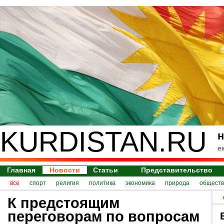
KURDISTAN.RU
н
е
Главная
Новости
Статьи
Представительство
все
спорт
религия
политика
экономика
природа
обществ
К предстоящим
переговорам по вопросам