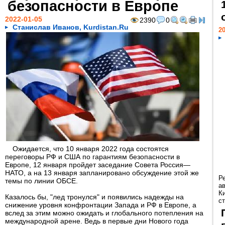
безопасности в Европе
2022-01-05
2390
0
Станислав Иванов, Kurdistan.Ru
20
Ожидается, что 10 января 2022 года состоятся
переговоры РФ и США по гарантиям безопасности в
Европе, 12 января пройдет заседание Совета Россия—
НАТО, а на 13 января запланировано обсуждение этой же
Р
темы по линии ОБСЕ.
а
К
Казалось бы, "лед тронулся" и появились надежды на
ст
снижение уровня конфронтации Запада и РФ в Европе, а
вслед за этим можно ожидать и глобального потепления на
международной арене. Ведь в первые дни Нового года