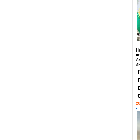
Н
п
А
ли
20