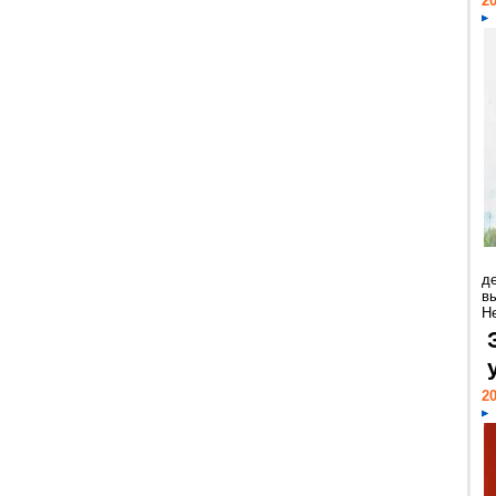
20
д
в
Н
20