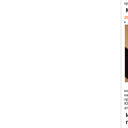
кр
20
к
ка
п
Ю
ат