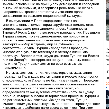
составляют большинство населения, смогла установить
законы, основанные на принципах демократии и свободной
рыночной экономики, и совершает решительные шаги в
направлении транспарентности и уважения права
меньшинств на развитие национальной культуры.
В выступлении А.Гюля содержался ответ на
многочисленные комментарии зарубежных политологов,
сопровождающие рост дипломатической активности
Турецкой Республики на восточном направлении. Президент
Турции заявил, что внешнеполитические приоритеты
остаются неизменными, основываясь на принципе
Ататюрка – «Мир в стране, мир за рубежом». В
соответствии с этим, Турция «продолжает проводить
н
многовекторную, ответственную и этичную внешнюю
ию
политику». Вопрос о том, «куда движется Турция: на Восток
о
или на Запад?» - некорректен по сути, поскольку внешняя
ме
политика Турции развивается на всех возможных
направлениях.
Не вызывает сомнения, что некоторые высказывания
президента Гюля касались ситуации в турецко-израильских
отношениях, хотя Израиль не был назван прямо. Президент
20
заявил, что турецкая внешняя политика основывается не
исключительно на прагматичных интересах, но
определяется также чувством ответственности за судьбу
региона, которое вызвано историческим прошлым Турции и
ее региональными связями. Исходя из этого, Турция
считает своим долгом выступать на стороне справедливости
и критиковать действия даже своих союзников. При этом