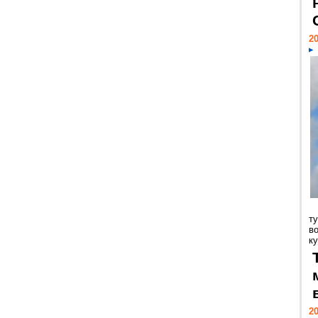
20
т
в
ку
20