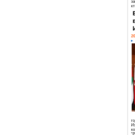
за
кт
20
г
И
к
"