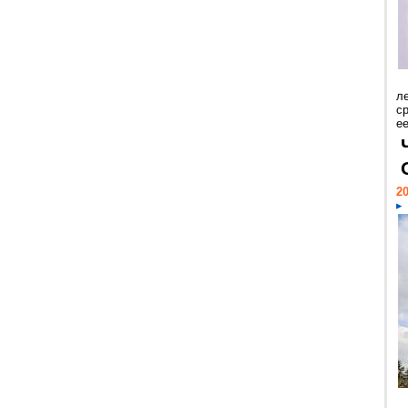
л
с
ее
20