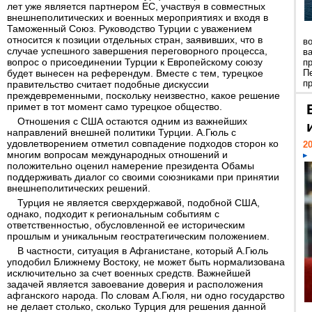
лет уже является партнером ЕС, участвуя в совместных
внешнеполитических и военных мероприятиях и входя в
Таможенный Союз. Руководство Турции с уважением
относится к позиции отдельных стран, заявивших, что в
в
случае успешного завершения переговорного процесса,
в
вопрос о присоединении Турции к Европейскому cоюзу
п
будет вынесен на референдум. Вместе с тем, турецкое
П
пр
правительство считает подобные дискуссии
преждевременными, поскольку неизвестно, какое решение
примет в тот момент само турецкое общество.
Отношения с США остаются одним из важнейших
направлений внешней политики Турции. А.Гюль с
удовлетворением отметил совпадение подходов сторон ко
20
многим вопросам международных отношений и
положительно оценил намерение президента Обамы
поддерживать диалог со своими союзниками при принятии
внешнеполитических решений.
Турция не является сверхдержавой, подобной США,
однако, подходит к региональным событиям с
ответственностью, обусловленной ее историческим
прошлым и уникальным геостратегическим положением.
В частности, ситуация в Афганистане, который А.Гюль
уподобил Ближнему Востоку, не может быть нормализована
исключительно за счет военных средств. Важнейшей
задачей является завоевание доверия и расположения
афганского народа. По словам А.Гюля, ни одно государство
не делает столько, сколько Турция для решения данной