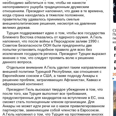
необходимо заботиться о том, чтобы не нанести
непоправимого ущерба традиционным дружеским
отношениям. Президент напомнил, что даже в те времена,
когда страна находилась в тяжелом положении,
правительству удавалось принимать смелые
внешнеполитические решения, несмотря на давление
великих держав.
С
Турция поддерживает идею о том, чтобы все государства
П
Ближнего Востока отказались от ядерного оружия. А.Гюль
п
напомнил, что после войны в Персидском заливе 1990 г.
к
Советом Безопасности ООН были предприняты две
попытки установить подобное правило для всех без
исключения государств региона. Президент Турции выразил
мнение о том, что следует проявить волю к решению
данного вопроса.
Отдельное внимание А.Гюль уделил таким направлениям
внешней политики Турецкой Республики, как отношения с
20
Европейским cоюзом и США, а также подходу Анкары к
решению проблем, затрагивающих Афганистан, Кавказ и
африканский континент.
Президент Гюль высказал твердое убеждение в том, что
после того, как Турция выполнит все требования,
предусмотренные для кандидатов на вступление в ЕС, она
сможет стать полноценным членом организации. Для
Анкары не может идти речи ни о каком привилегированном
партнерстве, заменяющем собой членство в Евросоюзе.
А.Гюль напомнил о том, что Турция на протяжении многих