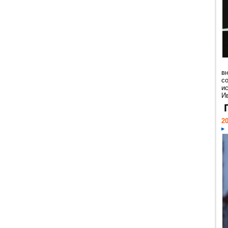
в
с
и
Ив
20