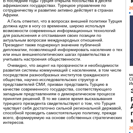
В последние годы Турция открыла посольства в десяти
африканских государствах. Турецкое управление по
20
сотрудничеству и развитию активно действует в странах
Африки.
А.Гюль отметил, что в вопросах внешней политики Турция
должна идти в ногу со временем, широко используя
возможности современных информационных технологий
для разъяснения и отстаивания своих позиции по
актуальным вопросам международных отношений.
Президент также подчеркнул значение публичной
дипломатии, позволяющей информировать население о тех
или иных внешнеполитических шагах правительства и
учитывать настроения общественности.
Очевидно, что акцент на прозрачности и необходимости
развития системы коммуникаций с населением, в том числе
посредством разнообразных институтов гражданского
м
С
общества, научно-исследовательских структур и
И
представителей СМИ, призван представить Турцию в
качестве современного государства, соответствующего
западным представлениям о демократическом процессе
принятия решений. В то же самое время высказывания
турецкого президента свидетельствуют о том, что Турция
чувствует себя достаточно сильной региональной державой,
способной проводить самостоятельную политику, прежде
всего, формируемую на основе собственных стратегических
интересов.
20