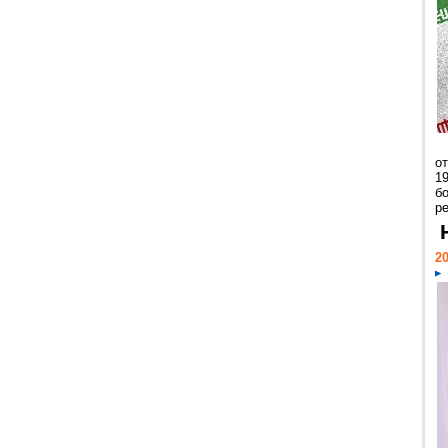
о
1
бо
р
20