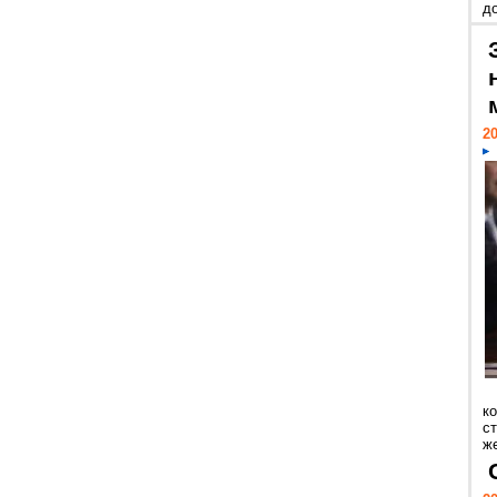
д
20
к
ст
же