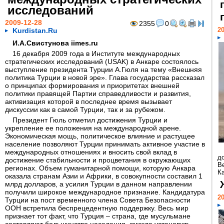
исследований
2009-12-28
2355
0
20
Kurdistan.Ru
И.А.Свистунова iimes.ru
16 декабря 2009 года в Институте международных
стратегических исследований (USAK) в Анкаре состоялось
выступление президента Турции А.Гюля на тему «Внешняя
политика Турции в новой эре». Глава государства рассказал
о принципах формирования и приоритетах внешней
политики правящей Партии справедливости и развития,
активизация которой в последнее время вызывает
дискуссии как в самой Турции, так и за рубежом.
Президент Гюль отметил достижения Турции и
укрепление ее положения на международной арене.
Экономическая мощь, политическое влияние и растущее
население позволяют Турции принимать активное участие в
международных отношениях и вносить свой вклад в
д
достижение стабильности и процветания в окружающих
В
регионах. Объем гуманитарной помощи, которую Анкара
Ка
оказала странам Азии и Африки, в совокупности составил 1
млрд долларов, а усилия Турции в данном направлении
получили широкое международное признание. Кандидатура
20
Турции на пост временного члена Совета Безопасности
ООН встретила беспрецедентную поддержку. Весь мир
признает тот факт, что Турция – страна, где мусульмане