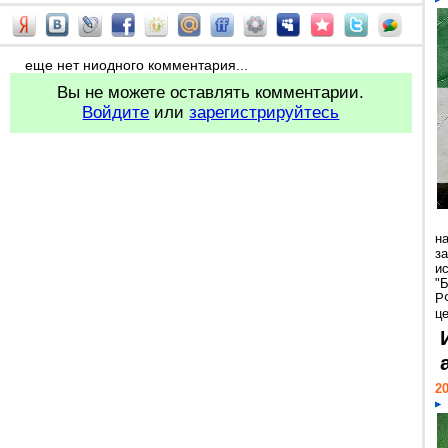
еще нет ниодного комментария...
Вы не можете оставлять комментарии.
Войдите
или
зарегистрируйтесь
н
з
и
"
Р
ц
20