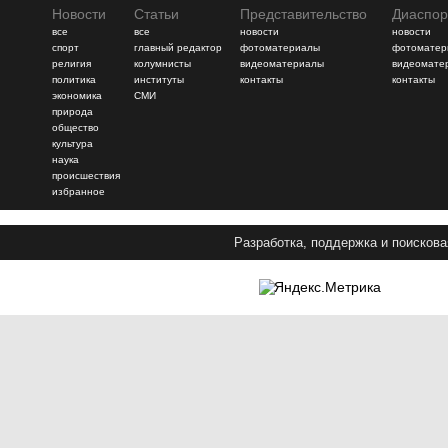
Новости
Статьи
Представительство
Диаспор
все
все
новости
новости
спорт
главный редактор
фотоматериалы
фотоматер
религия
колумнисты
видеоматериалы
видеомате
политика
институты
контакты
контакты
экономика
СМИ
природа
общество
культура
наука
происшествия
избранное
Разработка, поддержка и поискова