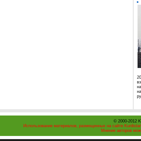
2
в
н
н
р
© 2000-2012 K
Использование материалов, размещенных на сайте Kurdistan
Мнение авторов мож