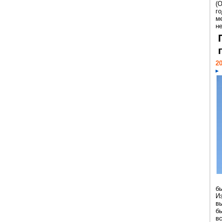
(
г
м
н
20
б
И
в
б
в