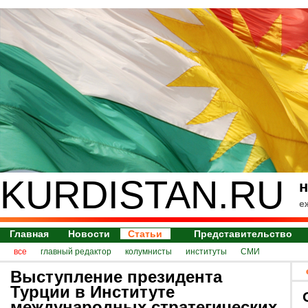
KURDISTAN.RU
н
е
Главная
Новости
Статьи
Представительство
все
главный редактор
колумнисты
институты
СМИ
Выступление президента
Турции в Институте
международных стратегических