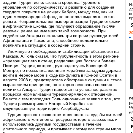
задачи. Турция использовала средства Турецкого
И
управления по сотрудничеству и развитию для создания
д
твердого покрытия на улицах Кабула, между тем, как ни
в
один международный фонд не пожелал выделять на это
пр
деньги. Неправительственные организации Турции открыли
в Афганистане школы, где получают образование тысячи
девочек, ранее не имевших такой возможности. При
20
содействии Анкары состоялись три встречи руководителей
Афганистана и Пакистана, способного положительно
повлиять на ситуацию в соседней стране.
Упомянув о необходимости стабилизации обстановки на
Кавказе, А.Гюль сказал, что турбулентность в этом регионе
«превращает его в стену, разделяющую Восток и Запад».
Позиция Турции, которая, руководствуясь Ковенцией
Монтре, не позволила военным кораблям западных держав
войти в Черное море в ходе конфликта в Южной Осетии в
августе 2008 г., предотвратила обострение ситуации и стала
выражением принципов, на которых основана внешняя
политика Анкары. Турция надеется на успешное развитие
процесса нормализации турецко-армянских отношений.
п
Вместе с тем президент Гюль однозначно заявил о том, что
ра
Турция рассматривает Нагорный Карабах как
м
оккупированную территорию Азербайджана.
д
Турция признает свою ответственность за судьбы жителей
африканского континента, ресурсы которого вывозились и
использовались другими государствами в течение
длительного периода, и призывает к этому все страны мира.