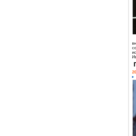
в
с
и
Ив
20