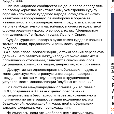
Курдистана.
Членам мирового сообщества не дано право определять
20
по своему корыстно-эгоистическому усмотрению судьбу
сорокамиллионного курдского народа, осуждать и считать
незаконным вооруженную самооборону в борьбе за
независимость и самоопределение, предлагать, к тому же
не очень убедительно и настойчиво, в качестве идеальной
формы решения курдского вопроса только "федерализм
или автономию" в Ираке, Турции, Иране и Сирии.
Судьба курдского народа в руках самих курдов и зависит
только от воли, преданности и решимости курдских
лидеров.
В XXI веке слово "глобализация", с точки зрения перспектив
дальнейшего развития международных экономических и
политических отношений, становится синонимом слов
деградация, кризис, стагнация, депрессия, конфронтация.
м
С
Деструктивная однополярная глобализация подмяла
И
конструктивную многогранную интеграцию народов и
государств, так как международное сотрудничество
уступило место монополизации "клубных отношений".
Вся система международных организаций во главе с
ООН, созданная в ХХ веке с целью обеспечения
сотрудничества и безопасности через экономическую и
политическую интеграцию, сегодня подчинена целям
бездуховной, кровожадной и корыстной глобализации
западно-американского происхождения.
20
Не удивлюсь, если эти «либерал-демократические»