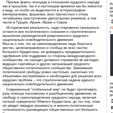
Причем факты геноцида в отношении курдского народа
И
как в прошлом, так и в настоящем времени как бы имеются
д
в виду, но особо не выделяются в историографии
в
империализма, фашизма, всех причастных к этому
пр
тягчайшему преступлению диктаторских режимов, в том
числе в Турции, Иране, Ираке и Сирии.
Историческая реальность, надо откровенно признаться,
20
остается вне политического сознания и стратегического
мышления руководителей разрозненного курдского
национально-освободительного движения.
Мысль о том, что за самоопределение надо бороться
жестко, целенаправленно и сообща во всех частях
Большого Курдистана, не дожидаясь предварительного
одобрения или поддержки со стороны международного
сообщества, не находит должного отражения во взглядах
ведущих партийных и других организаций курдского
общественно-политического сообщества. Завоевание
политической свободы ровно настолько, насколько это
объективно востребовано и необходимо для решения всех
курдских проблем – это стратегическая задача единого
п
национально-освободительного движения.
ра
Современный "глобальный мир" не будет протягивать
м
руку помощи пассивному и разобщенному движению за
д
свободу и самоопределение курдского народа, включая
полный суверенитет Южного Курдистана, до тех пор, пока
не увидит твердую решимость и военно-политическую
сплоченность руководящих общественных сил Большого