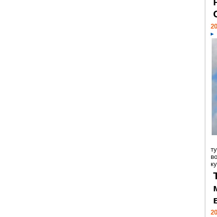
20
т
в
ку
20