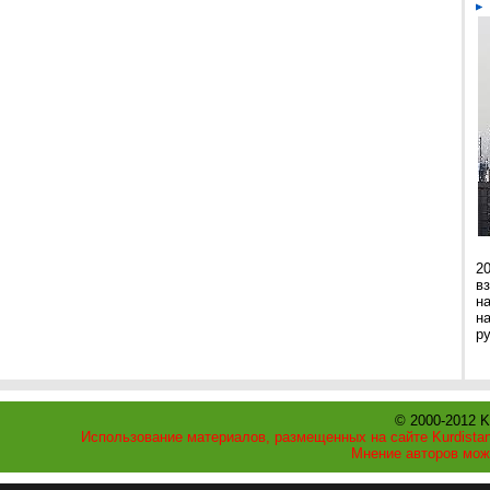
2
в
н
н
р
© 2000-2012 K
Использование материалов, размещенных на сайте Kurdistan
Мнение авторов мож