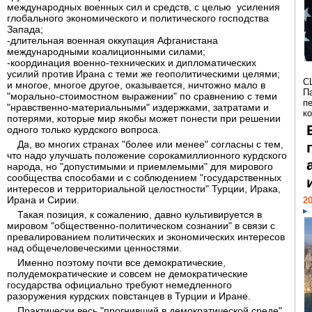
международных военных сил и средств, с целью усиления
глобального экономического и политического господства
Запада;
-длительная военная оккупация Афганистана
международными коалиционными силами;
-координация военно-технических и дипломатических
усилий против Ирана с теми же геополитическими целями;
С
и многое, многое другое, оказывается, ничтожно мало в
П
"морально-стоимостном выражении" по сравнению с теми
п
"нравственно-материальными" издержками, затратами и
к
потерями, которые мир якобы может понести при решении
одного только курдского вопроса.
Да, во многих странах "более или менее" согласны с тем,
что надо улучшать положение сорокамиллионного курдского
народа, но "допустимыми и приемлемыми" для мирового
сообщества способами и с соблюдением "государственных
интересов и территориальной целостности" Турции, Ирака,
Ирана и Сирии.
20
Такая позиция, к сожалению, давно культивируется в
мировом "общественно-политическом сознании" в связи с
превалированием политических и экономических интересов
над общечеловеческими ценностями.
Именно поэтому почти все демократические,
полудемократические и совсем не демократические
государства официально требуют немедленного
разоружения курдских повстанцев в Турции и Иране.
Практически весь "прогнивший в демократической среде"