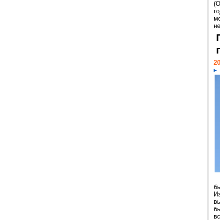
(
г
м
н
20
б
И
в
б
в