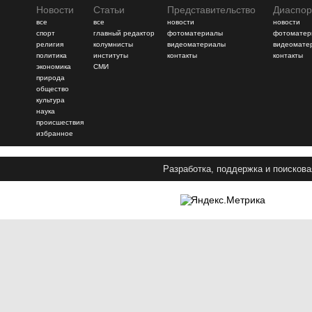
Новости
Статьи
Представительство
Диаспор
все
все
новости
новости
спорт
главный редактор
фотоматериалы
фотоматер
религия
колумнисты
видеоматериалы
видеомате
политика
институты
контакты
контакты
экономика
СМИ
природа
общество
культура
наука
происшествия
избранное
Разработка, поддержка и поискова