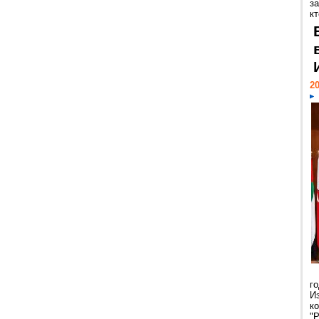
за
кт
20
г
И
к
"