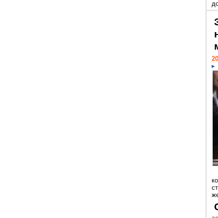
д
20
к
ст
же