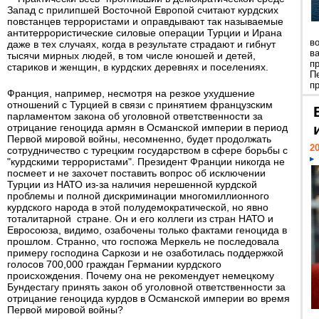
Запад с прилипшей Восточной Европой считают курдских
повстанцев террористами и оправдывают так называемые
антитеррористические силовые операции Турции и Ирана
в
даже в тех случаях, когда в результате страдают и гибнут
в
тысячи мирных людей, в том числе юношей и детей,
п
стариков и женщин, в курдских деревнях и поселениях.
П
пр
Франция, например, несмотря на резкое ухудшение
отношений с Турцией в связи с принятием французским
парламентом закона об уголовной ответственности за
отрицание геноцида армян в Османской империи в период
Первой мировой войны, несомненно, будет продолжать
20
сотрудничество с турецким государством в сфере борьбы с
"курдскими террористами". Президент Франции никогда не
посмеет и не захочет поставить вопрос об исключении
Турции из НАТО из-за наличия нерешенной курдской
проблемы и полной дискриминации многомиллионного
курдского народа в этой полудемократической, но явно
тоталитарной стране. Он и его коллеги из стран НАТО и
Евросоюза, видимо, озабочены только фактами геноцида в
прошлом. Странно, что госпожа Меркель не последовала
примеру господина Саркози и не озаботилась поддержкой
голосов 700,000 граждан Германии курдского
происхождения. Почему она не рекомендует немецкому
Бундестагу принять закон об уголовной ответственности за
отрицание геноцида курдов в Османской империи во время
Первой мировой войны?