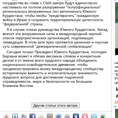
государства во главе с США завтра будут единогласно
настаивать на полном разоружении "полуофициальных"
региональных вооруженных сил автономного Южного
Курдистана, чтобы якобы "предотвратить" гражданскую
войну в Ираке и сохранить территориальную целостность
"федеральной" страны.
А в случае отказа руководства Южного Курдистана, Запад
внесет эти вооруженные силы в международный черный
список террористических организаций, подлежащих
ликвидации. В этом акте ярко проявится циничная и гнусная
суть современной "демократической глобализации".
Сегодня только Президент Южного Курдистана, господин
Барзани может и обязан весомым словом и конкретным
делом и от имени всего курдского народа объединить
н
национально-освободительное движение, чтобы
з
продемонстрировать всему международному сообществу
и
историческую важность и исключительную значимость
"
курдского вопроса для достижения подлинной
Р
справедливости, мира и безопасности на Большом
ц
Ближнем Востоке.
20