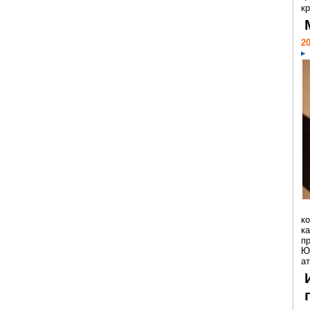
кр
20
к
ка
п
Ю
ат