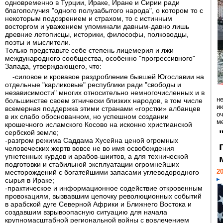
одновременно в Турции, Ираке, Иране и Сирии ради
благополучия "одного полузабытого народа", о котором то с
некоторым подозрением и страхом, то с истинным
восторгом и уважением упоминали давным-давно лишь
древние летописцы, историки, философы, полководцы,
поэты и мыслители.
Только представьте себе степень лицемерия и лжи
международного сообщества, особенно "прогрессивного"
Запада, утверждающего, что:
-силовое и кровавое раздробление бывшей Югославии на
отдельные "карликовые" республики ради "свободы и
независимости" многих относительно немногочисленных и в
н
большинстве своем этнически близких народов, в том числе
ию
всемерная поддержка этими странами «горстки» албанцев
о
в их слабо обоснованном, но успешном создании
ме
крошечного исламского Косово на исконно христианской
сербской земле;
-разгром режима Саддама Хусейна ценой огромных
человеческих жертв вовсе не во имя освобождения
угнетенных курдов и арабов-шиитов, а для технической
подготовки и стабильной эксплуатации огромнейших
20
месторождений с богатейшими запасами углеводородного
сырья в Ираке;
-практическое и информационное содействие откровенным
провокациям, вызвавшим цепочку революционных событий
в арабской дуге Северной Африки и Ближнего Востока и
создавшим взрывоопасную ситуацию для начала
крупномасштабной региональной войны с вовлечением