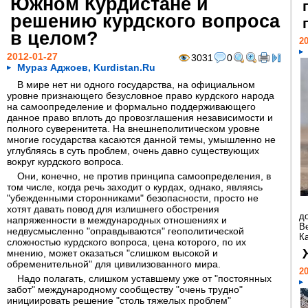
Южном Курдистане и
решению курдского вопроса
в целом?
20
2012-01-27
3031
0
Мураз Аджоев, Kurdistan.Ru
В мире нет ни одного государства, на официальном
уровне признающего безусловное право курдского народа
на самоопределение и формально поддерживающего
данное право вплоть до провозглашения независимости и
полного суверенитета. На внешнеполитическом уровне
многие государства касаются данной темы, умышленно не
углубляясь в суть проблем, очень давно существующих
вокруг курдского вопроса.
Они, конечно, не против принципа самоопределения, в
том числе, когда речь заходит о курдах, однако, являясь
"убежденными сторонниками" безопасности, просто не
хотят давать повод для излишнего обострения
д
напряженности в международных отношениях и
В
недвусмысленно "оправдываются" геополитической
Ка
сложностью курдского вопроса, цена которого, по их
мнению, может оказаться "слишком высокой и
обременительной" для цивилизованного мира.
20
Надо полагать, слишком уставшему уже от "постоянных
забот" международному сообществу "очень трудно"
инициировать решение "столь тяжелых проблем"