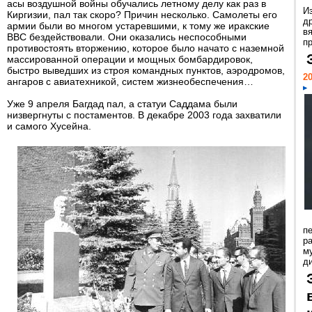
асы воздушной войны обучались летному делу как раз в
И
Киргизии, пал так скоро? Причин несколько. Самолеты его
д
армии были во многом устаревшими, к тому же иракские
в
ВВС бездействовали. Они оказались неспособными
пр
противостоять вторжению, которое было начато с наземной
массированной операции и мощных бомбардировок,
быстро выведших из строя командных пунктов, аэродромов,
20
ангаров с авиатехникой, систем жизнеобеспечения…
Уже 9 апреля Багдад пал, а статуи Саддама были
низвергнуты с постаментов. В декабре 2003 года захватили
и самого Хусейна.
п
ра
м
д