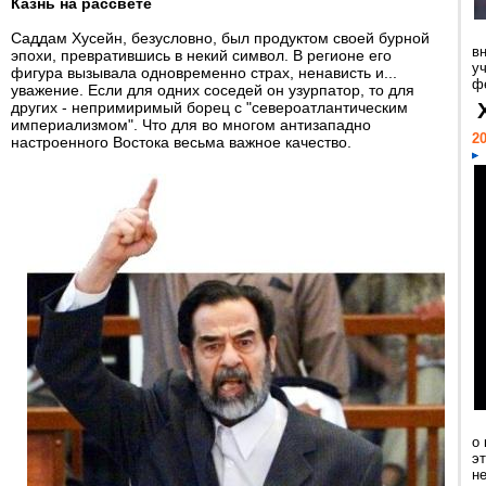
Казнь на рассвете
Саддам Хусейн, безусловно, был продуктом своей бурной
в
эпохи, превратившись в некий символ. В регионе его
у
фигура вызывала одновременно страх, ненависть и...
ф
уважение. Если для одних соседей он узурпатор, то для
других - непримиримый борец с "североатлантическим
империализмом". Что для во многом антизападно
20
настроенного Востока весьма важное качество.
о
э
н