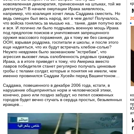
кр
новоявленная демократия, принесенная на штыках, той же
диктатуры?! В начале оккупации Ирака заявлялось,
например, что коалиция хочет лишь Саддама сместить. Но
ведь смещен был весь народ, вот в чем дело! Получалось,
20
что войска гонялись за мышью на... танке, давя попутно все
и вся. И логично ли было подрывать военную мощь Ирака
под предлогом поисков и уничтожения запрещенного
оружия массового поражения, да к тому же без санкции
ООН, взрывая роддома, госпитали и школы, и после этого
еще надеяться, что их будут встречать хлебом-солью?
Неужто невдомек было заокеанским "ястребам", что
агрессия вызовет лишь озлобленность рядовых граждан
Ирака, а в итоге приведет к тому, что Америка вместо
лавров победителя станет регулярно получать цинковые
гробы с телами солдат, которые и понятия не имели, чем
именно провинился Саддам Хусейн перед Вашингтоном…
Саддама, повешенного в декабре 2006 года, кстати, в
нарушение общепринятых норм и человеческой этики,
конечно, рано или поздно забудут, но пепел сожженных
к
городов будет вечно стучать в сердца простых, безымянных
ка
п
иракцев…
Ю
ат