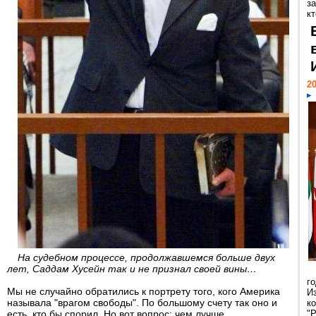
за
кт
20
На судебном процессе, продолжавшемся больше двух
лет, Саддам Хусейн так и не признал своей вины…
г
Мы не случайно обратились к портрету того, кого Америка
И
называла "врагом свободы". По большому счету так оно и
к
есть, кто бы спорил. Но вот вопрос: чем лучше
"