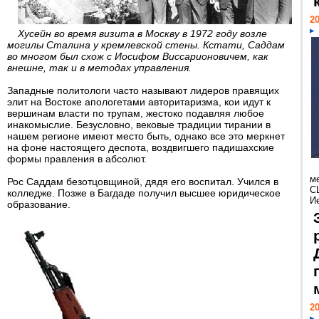
20
Хусейн во время визита в Москву в 1972 году возле
могилы Сталина у кремлевской стены. Кстати, Саддам
во многом был схож с Иосифом Виссарионовичем, как
внешне, так и в методах управления.
Западные политологи часто называют лидеров правящих
элит на Востоке апологетами авторитаризма, кои идут к
вершинам власти по трупам, жестоко подавляя любое
инакомыслие. Безусловно, вековые традиции тирании в
нашем регионе имеют место быть, однако все это меркнет
на фоне настоящего деспота, воздвигшего падишахские
формы правления в абсолют.
м
Рос Саддам безотцовщиной, дядя его воспитал. Учился в
С
колледже. Позже в Багдаде получил высшее юридическое
И
образование.
20