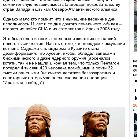
сомнительную независимость благодаря покровительству
стран Запада и штыкам Северо-Атлантического альянса.
Однако мало кто помнит, что в нынешние весенние дни
исполнилось 11 лет и со дня другого печального юбилея –
вторжения войск США и их сателлитов в Ирак в 2003 году.
Это была одна из самых нелепых и жестоких экспансий
нового тысячелетия. Начать с того, что поводом к оккупации
вотчины Саддама с плацдарма в Кувейте стала
дезинформация, что Хусейн, якобы, обладал запасами
биохимического и даже ядерного оружия (арсеналов,
н
кстати, так и не нашли!), кончая тем, что только Пентагон
ию
потерял 4 тысячи 423 человека погибшими и почти 32
о
тысячи ранеными (не считая десятков безвозвратных и
ме
санитарных потерь уже после окончания операции
"Иракская свобода").
20