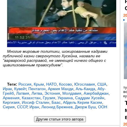
20
Многие мировые политики, шокированные кадрами
публичной казни свергнутого Хусейна, назвали ее
"варварской расправой, не имеющей ничего общего с
цивилизованным правосудием".
Теги:
Россия
,
Крым
,
НАТО
,
Косово
,
Югославия
,
США
,
т
Ирак
,
Кувейт
,
Пентагон
,
Армия Махди
,
Аль-Каида
,
Абу-
в
Грейб
,
Латвия
,
Литва
,
Эстония
,
Молдавия
,
Азербайджан
,
ку
Армения
,
Казахстан
,
Грузия
,
Украина
,
Саддам Хусейн
,
Киргизия
,
Иосиф Сталин
,
Баас
,
Абдель Керим Касем
,
Сирия
,
СССР
,
Иран
,
Леонид Брежнев
,
Джорж Буш
,
ООН
20