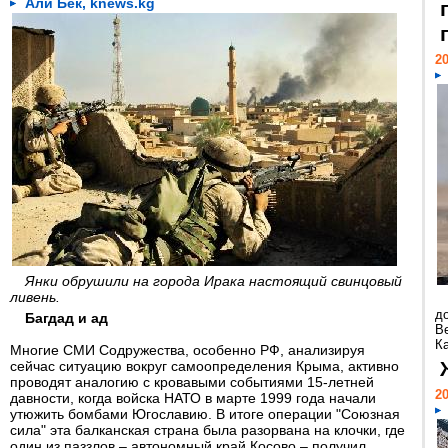
Али Бек, knews.kg
20
Янки обрушили на города Ирака настоящий свинцовый
ливень.
д
Багдад и ад
В
Ка
Многие СМИ Содружества, особенно РФ, анализируя
сейчас ситуацию вокруг самоопределения Крыма, активно
проводят аналогию с кровавыми событиями 15-летней
20
давности, когда войска НАТО в марте 1999 года начали
утюжить бомбами Югославию. В итоге операции "Союзная
сила" эта балканская страна была разорвана на клочки, где
один из паззлов – автономный край Косово – получил