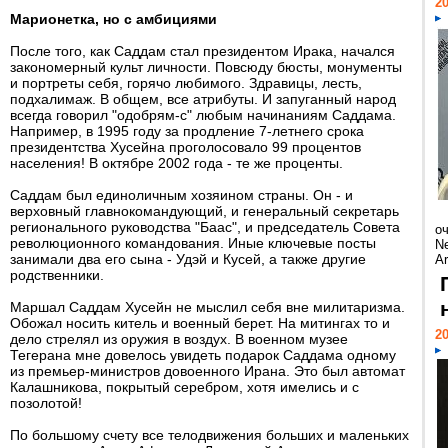
20
Марионетка, но с амбициями
После того, как Саддам стал президентом Ирака, начался
закономерный культ личности. Повсюду бюсты, монументы
и портреты себя, горячо любимого. Здравицы, лесть,
подхалимаж. В общем, все атрибуты. И запуганный народ
всегда говорил "одобрям-с" любым начинаниям Саддама.
Например, в 1995 году за продление 7-летнего срока
президентства Хусейна проголосовало 99 процентов
населения! В октябре 2002 года - те же проценты.
Саддам был единоличным хозяином страны. Он - и
верховный главнокомандующий, и генеральный секретарь
регионального руководства "Баас", и председатель Совета
о
революционного командования. Иные ключевые посты
Ne
занимали два его сына - Удэй и Кусей, а также другие
Ar
родственники.
Маршал Саддам Хусейн не мыслил себя вне милитаризма.
Обожал носить китель и военный берет. На митингах то и
20
дело стрелял из оружия в воздух. В военном музее
Тегерана мне довелось увидеть подарок Саддама одному
из премьер-министров довоенного Ирана. Это был автомат
Калашникова, покрытый серебром, хотя имелись и с
позолотой!
По большому счету все телодвижения больших и маленьких