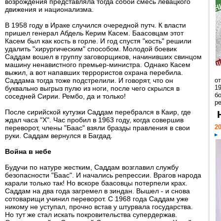
возрождения представляла тогда собой смесь левацкого
движения и национализма.
В 1958 году в Ираке случился очередной путч. К власти
пришел генерал Абдель Керим Касем. Баасовцам этот
Касем был как кость в горле. И год спустя "кость" решили
удалить "хирургическим" способом. Молодой боевик
Саддам вошел в группу заговорщиков, начинивших свинцом
машину ненавистного премьер-министра. Однако Касем
выжил, а вот напавших террористов охрана перебила.
Саддама тогда тоже подстрелили. И говорят, что он
о
1
буквально выгрыз пулю из ноги, после чего скрылся в
бо
соседней Сирии. Рембо, да и только!
р
После сирийской кутузки Саддам перебрался в Каир, где
ждал часа "Х". Час пробил в 1963 году, когда совершив
20
переворот, члены "Баас" взяли бразды правления в свои
руки. Саддам вернулся в Багдад.
Война в небе
Будучи по натуре жестким, Саддам возглавил службу
безопасности "Баас". И начались репрессии. Врагов народа
карали только так! Но вскоре баасовцы потерпели крах.
Саддам на два года загремел в зиндан. Вышел - и снова
сотоварищи учинил переворот. С 1968 года Саддам уже
никому не уступал, прочно встав у штурвала государства.
Но тут же стал искать покровительства супердержав.