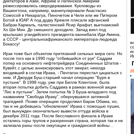
диктаторов в Азии, Африке и Латинской Америке
режиссировались сверхдержавами. Кукловоды из
Вашингтона, например, манипулировали Анастасио
Сомосой в Никарагуа, Пиночетом в Чили или же Питером
Ботой в ЮАР. А под дудку Кремля плясали афганский
Бабрак Кармаль, палестинский Ясир Арафат, вьетнамский
Хо Ши Мин. До смешного доходило. Запад взял под
крылышко угандийского президента-каннибала Иди Амина,
а СССР - центральноафриканского императора-людоеда
в
Бокассу!
с
и
Ирак тоже был объектом притязаний сильных мира сего. Но
Ив
после того как в 1990 году "отбившийся от рук" Саддам
попер на основного нефтетрейдера Соединенных Штатов -
Кувейт, с целью аннексировать этот эмират, некогда
20
входивший в состав Ирака, - Пентагон перестал цацкаться с
ним. И Джордж Буш-старший начал операцию "Буря в
пустыне". В 1998 году, уже при Билле Клинтоне, была
вторая попытка добить Саддама в рамках военной акции
"Лис в пустыне". Затем попытка № 3 Буша-младшего под
названием "Свобода Ираку", обернувшаяся затяжной
трагедией. Позже операцию продолжил Барак Обама, но,
так и не добившись "обновления" Ирака с помощью пушек,
был вынужден окончательно вывести оттуда войска в
декабре 2011 года. После бесславного финала в Ираке
остались горы трупов и разоренная страна, которая так и не
зализала раны после оккупации и гражданской войны…