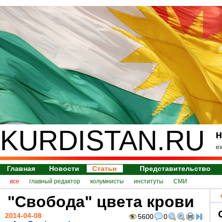
KURDISTAN.RU
н
е
Главная
Новости
Статьи
Представительство
все
главный редактор
колумнисты
институты
СМИ
"Свобода" цвета крови
2014-04-08
5600
0