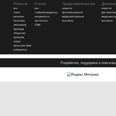
Новости
Статьи
Представительство
Диаспор
все
все
новости
новости
спорт
главный редактор
фотоматериалы
фотоматер
религия
колумнисты
видеоматериалы
видеомате
политика
институты
контакты
контакты
экономика
СМИ
природа
общество
культура
наука
происшествия
избранное
Разработка, поддержка и поискова