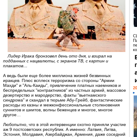
С
П
п
к
Лидер Ирака бронзовел день ото дня, и взирал на
подданных с нацвалюты, с экранов ТВ, с картин и
плакатов…
А ведь были еще более миллиона жизней безвинных
иракцев. Плюс всплеск терроризма со стороны "Армии
Махди" и "Аль-Каиды", привлечение платных наемников и
20
беспредельных "контрактников" из частных армий, массовое
дезертирство и мародерство, факты "вьетнамского
синдрома" и скандал в тюрьме Абу-Грейб, фантастические
расходы из казны и межконфессиональные столкновения
суннитов и шиитов, волны беженцев и многое, многое
другое…
Любопытно, что в этой интервенции охотно приняли участие
аж 9 постсоветских республик. А именно: Латвия, Литва,
Эстония, Молдавия, Азербайджан, Армения, даже соседний