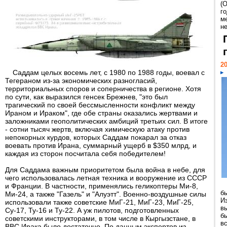
(
г
м
н
20
Саддам целых восемь лет, с 1980 по 1988 годы, воевал с
Тегераном из-за экономических разногласий,
территориальных споров и соперничества в регионе. Хотя
по сути, как выразился генсек Брежнев, "это был
трагический по своей бессмысленности конфликт между
Ираном и Ираком", где обе страны оказались жертвами и
заложниками геополитических амбиций третьих сил. В итоге
- сотни тысяч жертв, включая химическую атаку против
непокорных курдов, которых Саддам покарал за отказ
воевать против Ирана, суммарный ущерб в $350 млрд, и
каждая из сторон посчитала себя победителем!
Для Саддама важным приоритетом была война в небе, для
чего использовалась летная техника и вооружение из СССР
и Франции. В частности, применялись геликоптеры Ми-8,
б
Ми-24, а также "Газель" и "Алуэтт". Военно-воздушные силы
И
использовали также советские МиГ-21, МиГ-23, МиГ-25,
в
Су-17, Ту-16 и Ту-22. А уж пилотов, подготовленных
б
советскими инструкторами, в том числе в Кыргызстане, в
в
ВВС Ирака было достаточно. По данным экспертов из