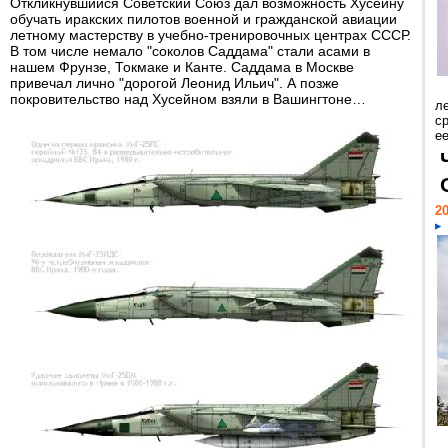
Откликнувшийся Советский Союз дал возможность Хусейну
обучать иракских пилотов военной и гражданской авиации
летному мастерству в учебно-тренировочных центрах СССР.
В том числе немало "соколов Саддама" стали асами в
нашем Фрунзе, Токмаке и Канте. Саддама в Москве
привечал лично "дорогой Леонид Ильич". А позже
покровительство над Хусейном взяли в Вашингтоне…
л
с
ее
20