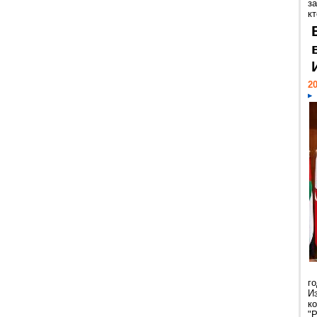
за
кт
20
г
И
к
"