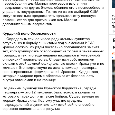
переизбрания аль-Малики премьером выступили
представители других блоков, обвинив его в неспособности
управлять государством. То, что из-за его амбиций США
в
могут отказаться предоставить правительству военную
в
помощь стало для противников аль-Малики
п
дополнительным аргументом.
П
пр
Курдский пояс безопасности
Определить точное число радикальных суннитов,
вступивших в борьбу с шиитами под знаменами ИГИЛ,
крайне сложно. Их ряды постоянно пополняются за счет
тех, кого группировка освобождает из тюрем в захваченных
20
городах, и тех, кто еще недавно находился в "умеренной
оппозиции" правительству. Справиться собственными
силами с этой армией официальные власти Ирака уже и не
мечтают. Это подтолкнуло их искать помощи пешмерга —
военизированных формирований Иракского Курдистана,
которые в мирное время обеспечивают безопасность
внутри автономии и на границе.
По данным руководства Иракского Курдистана, отряды
пешмерга — это 12 пехотных батальонов, в каждом из
которых от трех до пяти тысяч бойцов. Существенная по
меркам Ирака сила. Поэтому участие курдских
подразделений в суннитско-шиитской войне способно
серьезно повлиять на ее результат.