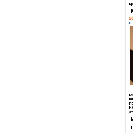
кр
20
к
ка
п
Ю
ат