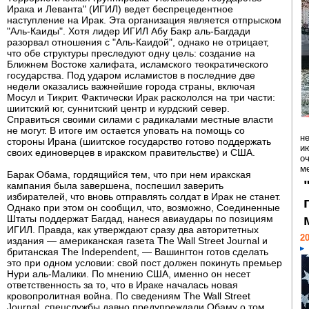
Ирака и Леванта" (ИГИЛ) ведет беспрецедентное
наступление на Ирак. Эта организация является отпрыском
"Аль-Каиды". Хотя лидер ИГИЛ Абу Бакр аль-Багдади
разорвал отношения с "Аль-Каидой", однако не отрицает,
что обе структуры преследуют одну цель: создание на
Ближнем Востоке халифата, исламского теократического
государства. Под ударом исламистов в последние две
недели оказались важнейшие города страны, включая
Мосул и Тикрит. Фактически Ирак раскололся на три части:
шиитский юг, суннитский центр и курдский север.
Справиться своими силами с радикалами местные власти
не могут. В итоге им остается уповать на помощь со
н
стороны Ирана (шиитское государство готово поддержать
ию
своих единоверцев в иракском правительстве) и США.
о
ме
Барак Обама, гордящийся тем, что при нем иракская
кампания была завершена, поспешил заверить
избирателей, что вновь отправлять солдат в Ирак не станет.
Однако при этом он сообщил, что, возможно, Соединенные
Штаты поддержат Багдад, нанеся авиаудары по позициям
ИГИЛ. Правда, как утверждают сразу два авторитетных
20
издания — американская газета The Wall Street Journal и
британская The Independent, — Вашингтон готов сделать
это при одном условии: свой пост должен покинуть премьер
Нури аль-Малики. По мнению США, именно он несет
ответственность за то, что в Ираке началась новая
кровопролитная война. По сведениям The Wall Street
Journal, спецслужбы давно предупреждали Обаму о том,