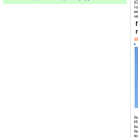
(
г
м
н
20
б
И
в
б
в