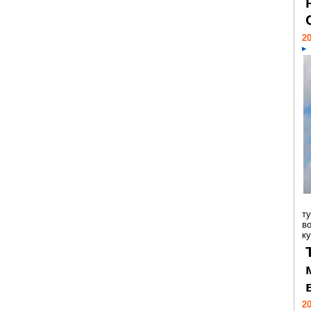
20
т
в
ку
20