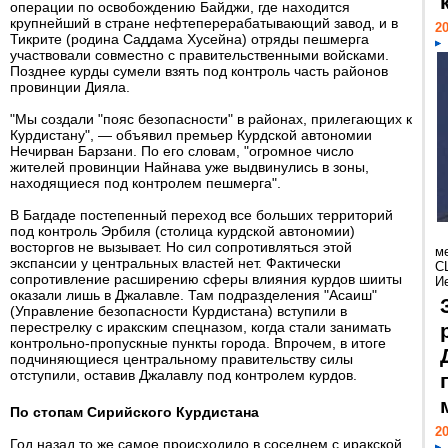
операции по освобождению Байджи, где находится
крупнейший в стране нефтеперерабатывающий завод, и в
20
Тикрите (родина Саддама Хусейна) отряды пешмерга
участвовали совместно с правительственными войсками.
Позднее курды сумели взять под контроль часть районов
провинции Дияла.
"Мы создали "пояс безопасности" в районах, прилегающих к
Курдистану", — объявил премьер Курдской автономии
Нечирван Барзани. По его словам, "огромное число
жителей провинции Найнава уже выдвинулись в зоны,
находящиеся под контролем пешмерга".
В Багдаде постепенный переход все больших территорий
под контроль Эрбиля (столица курдской автономии)
восторгов не вызывает. Но сил сопротивляться этой
м
экспансии у центральных властей нет. Фактически
С
сопротивление расширению сферы влияния курдов шииты
И
оказали лишь в Джалавле. Там подразделения "Асаиш"
(Управление безопасности Курдистана) вступили в
перестрелку с иракским спецназом, когда стали занимать
контрольно-пропускные пункты города. Впрочем, в итоге
подчиняющиеся центральному правительству силы
отступили, оставив Джалавлу под контролем курдов.
По стопам Сирийского Курдистана
20
Год назад то же самое происходило в соседнем с иракской