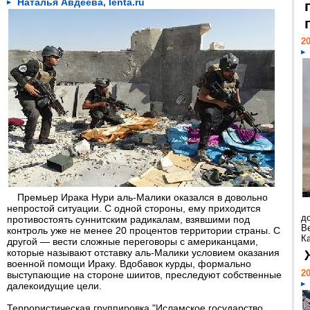
Наталья Авдеева, lenta.ru
20
Премьер Ирака Нури аль-Малики оказался в довольно
непростой ситуации. С одной стороны, ему приходится
д
противостоять суннитским радикалам, взявшими под
В
контроль уже не менее 20 процентов территории страны. С
Ка
другой — вести сложные переговоры с американцами,
которые называют отставку аль-Малики условием оказания
военной помощи Ираку. Вдобавок курды, формально
20
выступающие на стороне шиитов, преследуют собственные
далекоидущие цели.
Террористическая группировка "Исламское государство