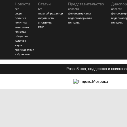
Новости
Статьи
Представительство
Диаспор
все
все
новости
новости
спорт
главный редактор
фотоматериалы
фотоматер
религия
колумнисты
видеоматериалы
видеомате
политика
институты
контакты
контакты
экономика
СМИ
природа
общество
культура
наука
происшествия
избранное
Разработка, поддержка и поискова