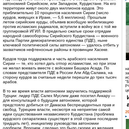
автономией Сирийском, или Западном, Курдистане. На его
территории живут около двух миллионов курдов. Это
приблизительно 10 процентов населения Сирии (число
курдов, живущих в Ираке, — 5,6 миллиона). Прошлым
летом сирийские курды, объявив всеобщую мобилизацию
против исламских радикалов, вступили в войну все с той же
группировкой ИГИЛ. В предельно сжатые сроки отрядам
народной самообороны Сирийского Курдистана — военного
крыла Партии демократического единства (ПДЕ), ныне
ключевой политической силы автономии — удалось отбить у
захватчиков нефтеносные районы в провинции Хасеке.
Курдов тогда поддержала и часть арабского населения
Сирии — те, кто хотел дать отпор исламистам, но при этом
не желал воевать вместе с войсками Башара Асада. По
н
словам представителя ПДЕ в России Али Абд-Салама, на
з
сторону курдов за считаные недели перешли до трех тысяч
и
арабов.
"
Р
ц
В то же время власти автономии заручились поддержкой
Турции: лидер ПДЕ Салех Муслим даже посетил Анкару —
для консультаций о будущем автономии, которой
предстояло добиться от Дамаска беспрецедентных прав и
свобод. Турецкие власти, несмотря на неприятие самой
20
идеи существования независимого Курдистана (проблема
курдского сепаратизма существует в этой стране последние
тридцать лет), инициативу руководства автономии
одобрили. Впрочем, сделано это было скорее из желания