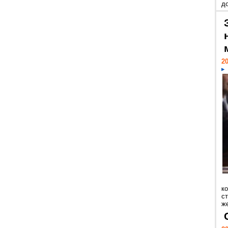
д
20
к
ст
же