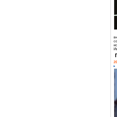
в
с
и
Ив
20