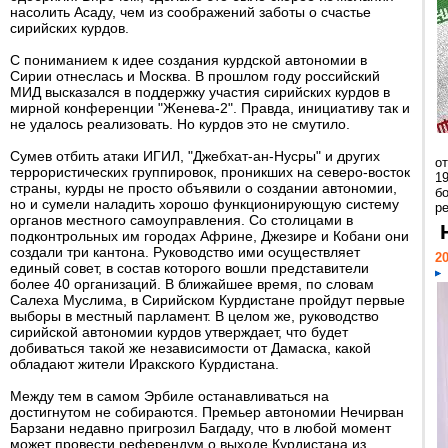
насолить Асаду, чем из соображений заботы о счастье
сирийских курдов.
С пониманием к идее создания курдской автономии в
Сирии отнеслась и Москва. В прошлом году российский
МИД высказался в поддержку участия сирийских курдов в
мирной конференции "Женева-2". Правда, инициативу так и
не удалось реализовать. Но курдов это не смутило.
Сумев отбить атаки ИГИЛ, "Джебхат-ан-Нусры" и других
о
террористических группировок, проникших на северо-восток
1
страны, курды не просто объявили о создании автономии,
бо
но и сумели наладить хорошо функционирующую систему
р
органов местного самоуправления. Со столицами в
подконтрольных им городах Африне, Джезире и Кобани они
создали три кантона. Руководство ими осуществляет
20
единый совет, в состав которого вошли представители
более 40 организаций. В ближайшее время, по словам
Салеха Муслима, в Сирийском Курдистане пройдут первые
выборы в местный парламент. В целом же, руководство
сирийской автономии курдов утверждает, что будет
добиваться такой же независимости от Дамаска, какой
обладают жители Иракского Курдистана.
Между тем в самом Эрбиле останавливаться на
достигнутом не собираются. Премьер автономии Нечирван
Барзани недавно пригрозил Багдаду, что в любой момент
может провести референдум о выходе Курдистана из