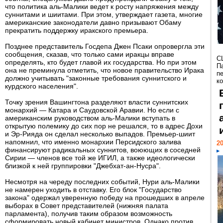
что политика аль-Малики ведет к росту напряжения между
суннитами и шиитами. При этом, утверждает газета, многие
американские законодатели давно призывают Обаму
прекратить поддержку иракского премьера.
Позднее представитель Госдепа Джен Псаки опровергла эти
сообщения, сказав, что только сами иракцы вправе
С
определять, кто будет главой их государства. Но при этом
П
она не преминула отметить, что новое правительство Ирака
п
должно учитывать "законные требования суннитского и
к
курдского населения".
Точку зрения Вашингтона разделяют власти суннитских
монархий — Катара и Саудовской Аравии. Но если с
американским руководством аль-Малики вступать в
открытую полемику до сих пор не решался, то в адрес Дохи
и Эр-Рияда он сделал несколько выпадов. Премьер-шиит
напомнил, что именно монархии Персидского залива
20
финансируют радикальных суннитов, воюющих в соседней
Сирии — членов все той же ИГИЛ, а также идеологически
близкой к ней группировки "Джебхат-ан-Нусра".
Несмотря на череду последних событий, Нури аль-Малики
не намерен уходить в отставку. Его блок "Государство
закона" одержал уверенную победу на прошедших в апреле
выборах в Совет представителей (нижняя палата
парламента), получив таким образом возможность
сформировать новый кабинет министров. Однако против