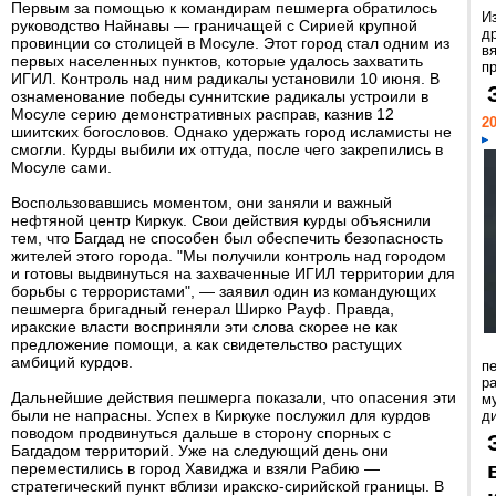
Первым за помощью к командирам пешмерга обратилось
И
руководство Найнавы — граничащей с Сирией крупной
д
провинции со столицей в Мосуле. Этот город стал одним из
в
первых населенных пунктов, которые удалось захватить
пр
ИГИЛ. Контроль над ним радикалы установили 10 июня. В
ознаменование победы суннитские радикалы устроили в
Мосуле серию демонстративных расправ, казнив 12
20
шиитских богословов. Однако удержать город исламисты не
смогли. Курды выбили их оттуда, после чего закрепились в
Мосуле сами.
Воспользовавшись моментом, они заняли и важный
нефтяной центр Киркук. Свои действия курды объяснили
тем, что Багдад не способен был обеспечить безопасность
жителей этого города. "Мы получили контроль над городом
и готовы выдвинуться на захваченные ИГИЛ территории для
борьбы с террористами", — заявил один из командующих
пешмерга бригадный генерал Ширко Рауф. Правда,
иракские власти восприняли эти слова скорее не как
предложение помощи, а как свидетельство растущих
амбиций курдов.
п
ра
Дальнейшие действия пешмерга показали, что опасения эти
м
были не напрасны. Успех в Киркуке послужил для курдов
д
поводом продвинуться дальше в сторону спорных с
Багдадом территорий. Уже на следующий день они
переместились в город Хавиджа и взяли Рабию —
стратегический пункт вблизи иракско-сирийской границы. В