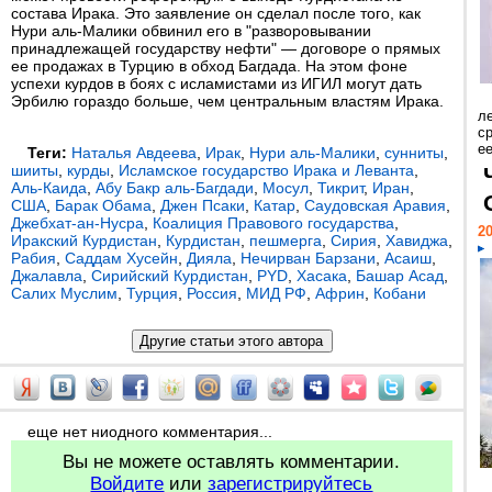
состава Ирака. Это заявление он сделал после того, как
Нури аль-Малики обвинил его в "разворовывании
принадлежащей государству нефти" — договоре о прямых
ее продажах в Турцию в обход Багдада. На этом фоне
успехи курдов в боях с исламистами из ИГИЛ могут дать
Эрбилю гораздо больше, чем центральным властям Ирака.
л
с
ее
Теги:
Наталья Авдеева
,
Ирак
,
Нури аль-Малики
,
сунниты
,
шииты
,
курды
,
Исламское государство Ирака и Леванта
,
Аль-Каида
,
Абу Бакр аль-Багдади
,
Мосул
,
Тикрит
,
Иран
,
США
,
Барак Обама
,
Джен Псаки
,
Катар
,
Саудовская Аравия
,
Джебхат-ан-Нусра
,
Коалиция Правового государства
,
20
Иракский Курдистан
,
Курдистан
,
пешмерга
,
Сирия
,
Хавиджа
,
Рабия
,
Саддам Хусейн
,
Дияла
,
Нечирван Барзани
,
Асаиш
,
Джалавла
,
Сирийский Курдистан
,
PYD
,
Хасака
,
Башар Асад
,
Салих Муслим
,
Турция
,
Россия
,
МИД РФ
,
Африн
,
Кобани
еще нет ниодного комментария...
Вы не можете оставлять комментарии.
Войдите
или
зарегистрируйтесь