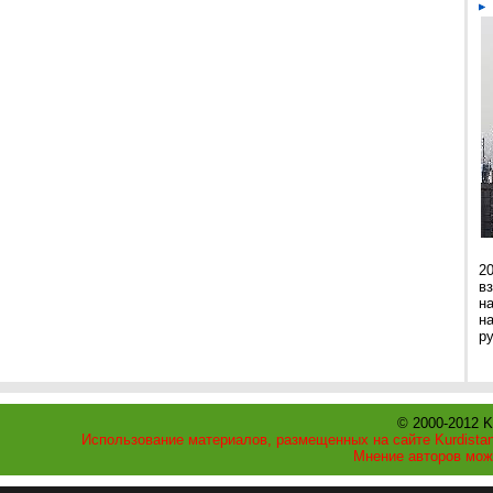
2
в
н
н
р
© 2000-2012 K
Использование материалов, размещенных на сайте Kurdistan
Мнение авторов мож