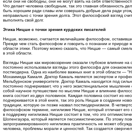
если они не свободны, они не могут взять на себя ответственност
Что делает человека свободным, так это главная обязанность де
быть хорошим ради славы или совершать добрые дела ради угож
неправильно с точки зрения долга. Этот философский взгляд счита
выполнять свой долг.
Этика Ницше с точки зрения курдских писателей
Ницше, возможно, считается величайшим философом, оставившим
Прежде чем стать философом и говорить о познании и природе 
области этики. Поэтому можно сказать, что Ницше — самый сме
в этой области.
Взгляды Ницше как мировоззрение оказали глубокое влияние на
постоянно использовали взгляды этого философа для ознакомле
постмодерна. Одна из наиболее важных книг в этой области — "Н
Мохаммеда Камаля. Доктор Камаль является экспертом и профе
Мельбурнском университете. Доктор Камаль находится под сил
постоянно подчеркивает, что у него экзистенциальное мышление 
собой научное путешествие по мыслям Ницше и влиянию филос
книга состоит из двух половинок. Каждая половина состоит из нес
подчеркивается в этой книге, так это роль Ницше в создании нов
традиции, которую он позже назвал постмодернизмом. В четверт
философском термине, нигилизме Ницше, который отличает его о
в поддержку нигилизма Ницше состоит в том, что это оптимистиче
Шопенгауэра, который является пессимистическим. По этому пово
запрограммированного нигилизма практичность не может обсужд
человека, проблемы морали и ценностей. Так создается сверхчел