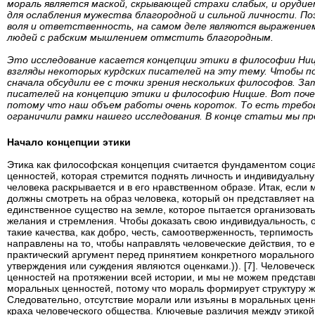
мораль является маской, скрывающей страхи слабых, и орудием
для ослабления мужества благородной и сильной личности. По
воля и ответственность, на самом деле являются выражение
людей с рабским мышлением отмстить благородным.
Это исследование касается концепции этики в философии Ни
взгляды некоторых курдских писателей на эту тему. Чтобы п
сначала обсудили ее с точки зрения нескольких философов. За
писателей на концепцию этики и философию Ницше. Вот поче
потому что наш объем работы очень короток. То есть требов
ограничили рамки нашего исследования. В конце статьи мы п
Начало концепции этики
Этика как философская концепция считается фундаментом социал
ценностей, которая стремится поднять личность и индивидуальн
человека раскрывается и в его нравственном образе. Итак, если
должны смотреть на образ человека, который он представляет нам
единственное существо на земле, которое пытается организовать
желания и стремления. Чтобы доказать свою индивидуальность, о
такие качества, как добро, честь, самоотверженность, терпимост
направлены на то, чтобы направлять человеческие действия, то
практический аргумент перед принятием конкретного моральног
утверждения или суждения являются оценками.)). [7]. Человече
ценностей на протяжении всей истории, и мы не можем представ
моральных ценностей, потому что мораль формирует структуру ж
Следовательно, отсутствие морали или изъяны в моральных цен
краха человеческого общества. Ключевые различия между этикой