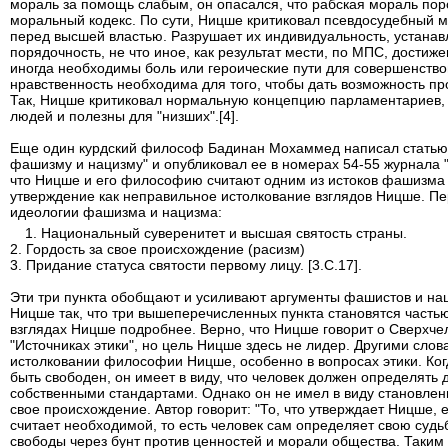
мораль за помощь слабым, он опасался, что рабская мораль по
моральный кодекс. По сути, Ницше критиковал псевдосудебный 
перед высшей властью. Разрушает их индивидуальность, устанав
порядочность, не что иное, как результат мести, по МПС, достиже
иногда необходимы боль или героические пути для совершенство
нравственность необходима для того, чтобы дать возможность пр
Так, Ницше критиковал нормальную концепцию парламентариев, г
людей и полезны для "низших".[4].
Еще один курдский философ Бадинан Мохаммед написал статью
фашизму и нацизму" и опубликовал ее в номерах 54-55 журнала "
что Ницше и его философию считают одним из истоков фашизма и
утверждение как неправильное истолкование взглядов Ницше. П
идеологии фашизма и нацизма:
1. Национальный суверенитет и высшая святость страны.
2. Гордость за свое происхождение (расизм)
3. Придание статуса святости первому лицу. [3.C.17].
Эти три пункта обобщают и усиливают аргументы фашистов и на
Ницше так, что три вышеперечисленных пункта становятся часть
взглядах Ницше подробнее. Верно, что Ницше говорит о Сверхчел
"Источниках этики", но цель Ницше здесь не лидер. Другими слов
истолковании философии Ницше, особенно в вопросах этики. Ког
быть свободен, он имеет в виду, что человек должен определять 
собственными стандартами. Однако он не имел в виду становление
свое происхождение. Автор говорит: "То, что утверждает Ницше, 
считает необходимой, то есть человек сам определяет свою судь
свободы через бунт против ценностей и морали общества. Таким