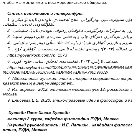
чтобы мы могли иметь постмодернистское общество.
Список источников и литературы:
1. ستراتێرن، پۆل: ٢٠١٥: ئاشنابوون بە جۆن ستیوارت میل: وەرگێڕانی: مادح ئەحمەدی: ناوەندی ئایدیا بۆ فیکر و
لێکۆلێنەوەی ئەدەبی: سلێمانی.
5.
https://govarikoch.com/?p=1573
6.
.سەعید، ئاراس: ٢٠٢٣: فەلسەفەی ئەخلاق: سایتی چاوی کورد:
https://chawykurd.com/2023/03/15/%D9%81%DB%95%D9%
%D8%A6%DB%95%D8%AE%D9%84%D8%A7%D9%82/
7. Абдигалиева, гульжан: этика: теория и современные вопр
қазақстанның ашық университеті.
8. Р.г. апресян: 2012: этическая мысль,выпуск 12: российск
москва.
9. Елисеева Е.В. 2020: этико-правовые идеи в философии и К
Хуссейн Паям Хазим Хуссейн
магистр 2 курса, кафедра философии РУДН, Москва
Научный руководитель : И.Е. Лапшин., кандидат филосо
этики, РУДН, Москва