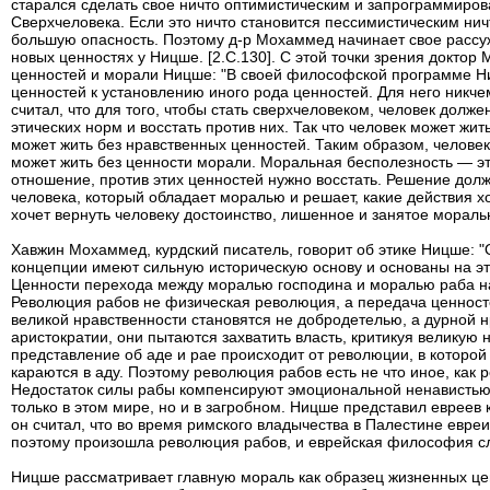
старался сделать свое ничто оптимистическим и запрограммиров
Сверхчеловека. Если это ничто становится пессимистическим ни
большую опасность. Поэтому д-р Мохаммед начинает свое рассуж
новых ценностях у Ницше. [2.C.130]. С этой точки зрения докт
ценностей и морали Ницше: "В своей философской программе Н
ценностей к установлению иного рода ценностей. Для него никч
считал, что для того, чтобы стать сверхчеловеком, человек долже
этических норм и восстать против них. Так что человек может жит
может жить без нравственных ценностей. Таким образом, человек 
может жить без ценности морали. Моральная бесполезность — э
отношение, против этих ценностей нужно восстать. Решение дол
человека, который обладает моралью и решает, какие действия х
хочет вернуть человеку достоинство, лишенное и занятое морал
Хавжин Мохаммед, курдский писатель, говорит об этике Ницше: "
концепции имеют сильную историческую основу и основаны на э
Ценности перехода между моралью господина и моралью раба 
Революция рабов не физическая революция, а передача ценност
великой нравственности становятся не добродетелью, а дурной 
аристократии, они пытаются захватить власть, критикуя великую 
представление об аде и рае происходит от революции, в которо
караются в аду. Поэтому революция рабов есть не что иное, как 
Недостаток силы рабы компенсируют эмоциональной ненавистью, 
только в этом мире, но и в загробном. Ницше представил евреев 
он считал, что во время римского владычества в Палестине евре
поэтому произошла революция рабов, и еврейская философия с
Ницше рассматривает главную мораль как образец жизненных це