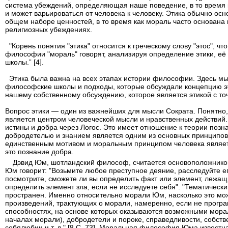
система убеждений, определяющая наше поведение, в то время 
и может варьироваться от человека к человеку. Этика обычно осн
общем наборе ценностей, в то время как мораль часто основана 
религиозных убеждениях.
"Корень понятия "этика" относится к греческому слову "этос", чт
философии "мораль" говорят, анализируя определение этики, е
школы.” [4].
Этика была важна на всех этапах истории философии. Здесь м
философские школы и подходы, которые обсуждали концепцию эти
нашему собственному обсуждению, которое является этикой с то
Вопрос этики — один из важнейших для мысли Сократа. Понятно, 
является центром человеческой мысли и нравственных действий. В
истины и добра через Логос. Это имеет отношение к теории позн
добродетелью и знанием является одним из основных принципо
единственным мотивом и моральным принципом человека является
это познание добра.
Дэвид Юм, шотландский философ, считается основоположнико
Юм говорит: "Возьмите любое преступное деяние, расследуйте его
посмотрите, сможете ли вы определить факт или элемент, лежащи
определить элемент зла, если не исследуете себя". "Тематиче
пространен. Именно относительно морали Юм, насколько это мож
произведений, трактующих о морали, намеренно, если не програ
способностях, на основе которых оказываются возможными морал
началах морали), добродетели и пороке, справедливости, собств
себялюбии и т. д." [8.C. 73]. Моральная философия Юма известн