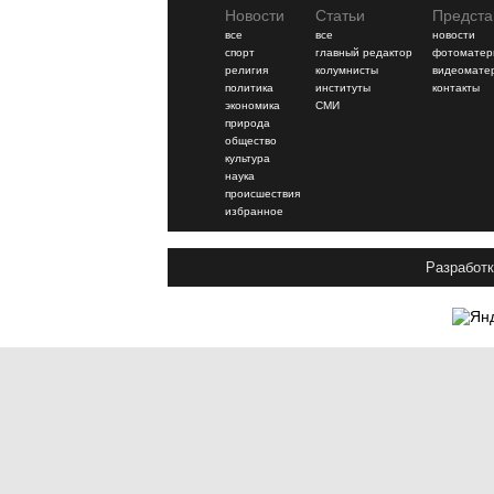
Новости
Статьи
Предста
все
все
новости
спорт
главный редактор
фотоматер
религия
колумнисты
видеомате
политика
институты
контакты
экономика
СМИ
природа
общество
культура
наука
происшествия
избранное
Разработк