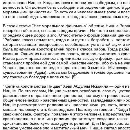
истолковано Ницше. Когда человек становится свободным, он ос
ценностей. Он должен быть свободен в определении ценности до
моральными ценностями. То есть сам человек имеет волю и влас
то есть освобождать человека от господства всех навязанных ем
В своей статье "Нет морального феномена" об этике Ницше Зира
говорится об этике, связано с рядом причин. Не что-то сверхъес
определяющее добро и зло. Относительно формирования ценност
"Рабочие классы стыдятся, когда они пусты и безработны, поэто
которая освящает воскресенье, освобождает ум от этой скуки и в
была придумана аристократией против класса рабов. Тогда рабы
хозяина. Одним из них является власть, которая считается в хрис
Раз за разом нравственность принимала высшую форму, трактова
становился проблемой для самой нравственности, ибо она не уч
Упадок нравственности ведет к нравственной смерти . Мы возвра
существования (Адам), снова мы бездомные и голые брошены на
эту трагедию благодаря воле силы. [5].
"Критика христианства Ницше" Хеви Абдуллы Исмаила — один и
Ницше. По его словам, Ницше пытался освободить свое существ
размышление о нравственных ценностях, поэтому он решил выст
общечеловеческих нравственных ценностей, завладевших личность
Ницше рассматривает религию как нравственную ценность, котор
мешает человеку стать благородным. Поэтому он говорит: "Когда
сверхчеловеке, факторы появления этого человека в представле
христианства, а в том, что религия препятствует созданию такого
христианство было хуже всех других религий. Для Ницше христиа
великое умственное зло и мстительный меч. Ницше считал апост