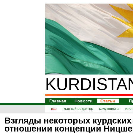
KURDISTA
Главная
Новости
Статьи
П
все
главный редактор
колумнисты
инс
Взгляды некоторых курдских
отношении концепции Ницше