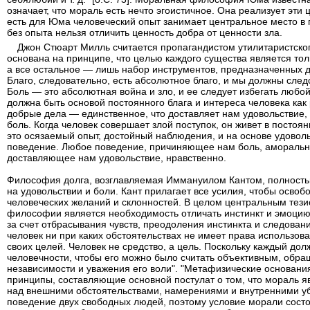
означает, что мораль есть нечто эгоистичное. Она реализует эти 
есть для Юма человеческий опыт занимает центральное место в
без опыта нельзя отличить ценность добра от ценности зла.
Джон Стюарт Милль считается пропагандистом утилитаристско
основана на принципе, что целью каждого существа является тол
а все остальное — лишь набор инструментов, предназначенных д
Благо, следовательно, есть абсолютное благо, и мы должны следо
Боль — это абсолютная война и зло, и ее следует избегать любо
должна быть основой постоянного блага и интереса человека как 
добрые дела — единственное, что доставляет нам удовольствие,
боль. Когда человек совершает злой поступок, он живет в посто
это осязаемый опыт, достойный наблюдения, и на основе удовол
поведение. Любое поведение, причиняющее нам боль, аморально
доставляющее нам удовольствие, нравственно.
Философия долга, возглавляемая Иммануилом Кантом, полность
на удовольствии и боли. Кант прилагает все усилия, чтобы освоб
человеческих желаний и склонностей. В целом центральным тези
философии является необходимость отличать инстинкт и эмоцию 
за счет отбрасывания чувств, преодоления инстинкта и следовани
человек ни при каких обстоятельствах не имеет права использова
своих целей. Человек не средство, а цель. Поскольку каждый до
человечности, чтобы его можно было считать объективным, обр
независимости и уважения его воли". "Метафизические основан
принципы, составляющие основной постулат о том, что мораль я
над внешними обстоятельствами, намерениями и внутренними убе
поведение двух свободных людей, поэтому условие морали состои