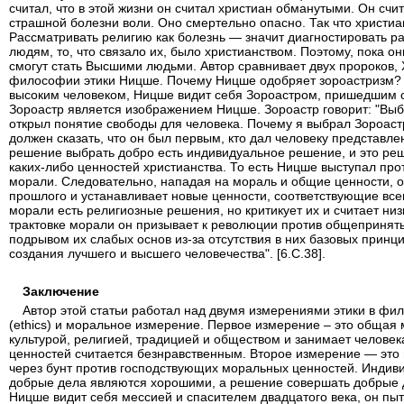
считал, что в этой жизни он считал христиан обманутыми. Он счи
страшной болезни воли. Оно смертельно опасно. Так что христианс
Рассматривать религию как болезнь — значит диагностировать р
людям, то, что связало их, было христианством. Поэтому, пока он
смогут стать Высшими людьми. Автор сравнивает двух пророков, 
философии этики Ницше. Почему Ницше одобряет зороастризм? П
высоким человеком, Ницше видит себя Зороастром, пришедшим с
Зороастр является изображением Ницше. Зороастр говорит: "Выб
открыл понятие свободы для человека. Почему я выбрал Зороаст
должен сказать, что он был первым, кто дал человеку представле
решение выбрать добро есть индивидуальное решение, и это ре
каких-либо ценностей христианства. То есть Ницше выступал про
морали. Следовательно, нападая на мораль и общие ценности, 
прошлого и устанавливает новые ценности, соответствующие все
морали есть религиозные решения, но критикует их и считает ни
трактовке морали он призывает к революции против общеприняты
подрывом их слабых основ из-за отсутствия в них базовых принц
создания лучшего и высшего человечества". [6.C.38].
Заключение
Автор этой статьи работал над двумя измерениями этики в ф
(ethics) и моральное измерение. Первое измерение – это общая
культурой, религией, традицией и обществом и занимает человек
ценностей считается безнравственным. Второе измерение — это
через бунт против господствующих моральных ценностей. Индиви
добрые дела являются хорошими, а решение совершать добрые д
Ницше видит себя мессией и спасителем двадцатого века, он пыт