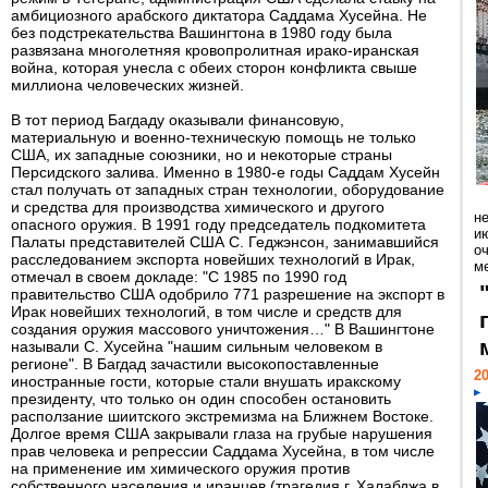
амбициозного арабского диктатора Саддама Хусейна. Не
без подстрекательства Вашингтона в 1980 году была
развязана многолетняя кровопролитная ирако-иранская
война, которая унесла с обеих сторон конфликта свыше
миллиона человеческих жизней.
В тот период Багдаду оказывали финансовую,
материальную и военно-техническую помощь не только
США, их западные союзники, но и некоторые страны
Персидского залива. Именно в 1980-е годы Саддам Хусейн
стал получать от западных стран технологии, оборудование
и средства для производства химического и другого
н
опасного оружия. В 1991 году председатель подкомитета
ию
Палаты представителей США С. Геджэнсон, занимавшийся
о
расследованием экспорта новейших технологий в Ирак,
ме
отмечал в своем докладе: "С 1985 по 1990 год
правительство США одобрило 771 разрешение на экспорт в
Ирак новейших технологий, в том числе и средств для
создания оружия массового уничтожения…" В Вашингтоне
называли С. Хусейна "нашим сильным человеком в
регионе". В Багдад зачастили высокопоставленные
20
иностранные гости, которые стали внушать иракскому
президенту, что только он один способен остановить
расползание шиитского экстремизма на Ближнем Востоке.
Долгое время США закрывали глаза на грубые нарушения
прав человека и репрессии Саддама Хусейна, в том числе
на применение им химического оружия против
собственного населения и иранцев (трагедия г. Халабджа в