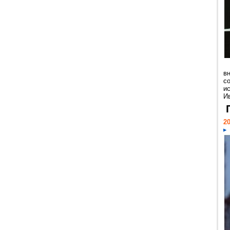
в
с
и
Ив
20