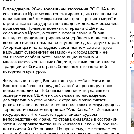
В преддверии 20-ой годовщины вторжения ВС США и их
союзников в Ирак можно констатировать, что все попытки
насильственной демократизации стран "третьего мира" и
строительства государств по западным лекалам оказались
провалены. Примеры военных операций США и их
л
союзников в Ираке, а также в Афганистане и Ливии,
с
наглядно продемонстрировали ущербность и опасность
ее
военного вмешательства во внутренние дела других стран.
Американцы и их западные союзники тем самым грубо
нарушают суверенитет независимых государств и не
учитывают особенностей многонациональных и
многоконфессиональных обществ, веками сложившиеся
20
традиции и обычаи стран с более чем тысячелетней
историей и культурой.
Фигурально говоря, Вашингтон ведет себя в Азии и на
Востоке как "слон в посудной лавке" и провоцирует все
новые конфликты. Побочным явлением неудавшихся
экспериментов США и их союзников по насаждению
демократии в мусульманских странах можно считать
радикализацию ислама и появление таких международных
террористических монстров как "Аль-Каида" и "Исламское
государство". Что касается дальнейшей судьбы
непосредственно Ирака, то страна оказалась в состоянии
затяжных правительственных кризисов и сложной военно-
политической обстановки. По прежнему, не исключается
распад Ирака, как минимум, на три новых квазигосударства: