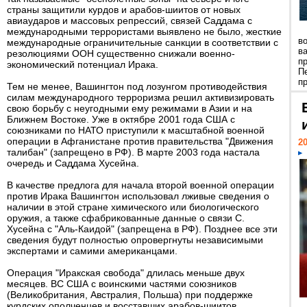
страны защитили курдов и арабов-шиитов от новых
авиаударов и массовых репрессий, связей Саддама с
международными террористами выявлено не было, жесткие
в
международные ограничительные санкции в соответствии с
в
резолюциями ООН существенно снижали военно-
п
экономический потенциал Ирака.
П
пр
Тем не менее, Вашингтон под лозунгом противодействия
силам международного терроризма решил активизировать
свою борьбу с неугодными ему режимами в Азии и на
Ближнем Востоке. Уже в октябре 2001 года США с
союзниками по НАТО приступили к масштабной военной
операции в Афганистане против правительства "Движения
20
талибан" (запрещено в РФ). В марте 2003 года настала
очередь и Саддама Хусейна.
В качестве предлога для начала второй военной операции
против Ирака Вашингтон использовал лживые сведения о
наличии в этой стране химического или биологического
оружия, а также сфабрикованные данные о связи С.
Хусейна с "Аль-Каидой" (запрещена в РФ). Позднее все эти
сведения будут полностью опровергнуты независимыми
экспертами и самими американцами.
Операция "Иракская свобода" длилась меньше двух
месяцев. ВС США с воинскими частями союзников
(Великобритания, Австралия, Польша) при поддержке
курдских ополченцев и восставших арабов-шиитов