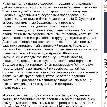
Развязанная в стране с одобрения Вашингтона кампания
20
дебаасизации иракского общества стала больше похожа на
"охоту на ведьм" и вызвала в стране новую волну хаоса и
насилия. Судебным и внесудебным преследованиям
подверглись не только ближайшие соратники С. Хусейна и
высокопоставленные баасисты, но и простые
государственные и муниципальные чиновники,
военнослужащие, полицейские, члены их семей. Многие
арабы-сунниты вынуждены были эмигрировать, часть из них
ушла в подполье и скрывалась в труднодоступных районах.
Даже назначенный на пост вице-президента уже новыми
властями авторитетный суннитский политик Тарик аль-
Хашими был приговорен дважды к смертной казни и спасся
лишь бегством в Саудовскую Аравию. Шиитские
милицейские отряды взрывали суннитские мечети,
м
похищали людей, в ответ сунниты совершали теракты в
С
Багдаде и других городах. В так называемом "суннитском
И
треугольнике" в центральной и северо-западной части
страны стали появляться повстанческие суннитские военно-
политические группировки, которые вскоре подняли
восстание и развязали масштабную партизанскую войну
против американских оккупантов и центрального
правительства.
Ирак вновь стал погружаться в атмосферу гражданской
войны, вооруженные столкновения и теракты становились
обыденным явлением. Только за период с 20 марта 2003 г.
20
по декабрь 2011 г. погибли свыше 126 тысяч мирных