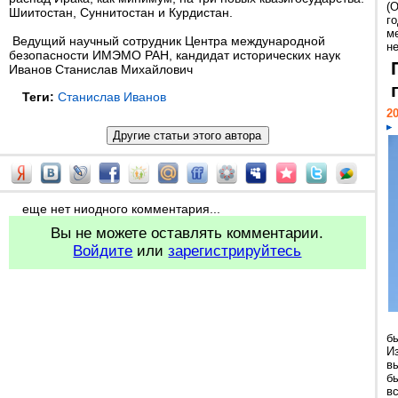
(
Шиитостан, Суннитостан и Курдистан.
г
м
Ведущий научный сотрудник Центра международной
н
безопасности ИМЭМО РАН, кандидат исторических наук
Иванов Станислав Михайлович
Теги:
Станислав Иванов
20
еще нет ниодного комментария...
Вы не можете оставлять комментарии.
Войдите
или
зарегистрируйтесь
б
И
в
б
в