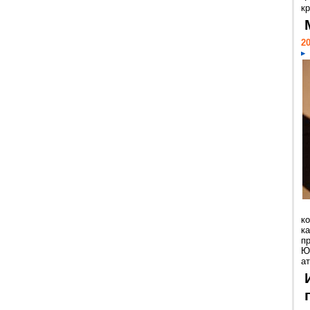
кр
20
к
ка
п
Ю
ат