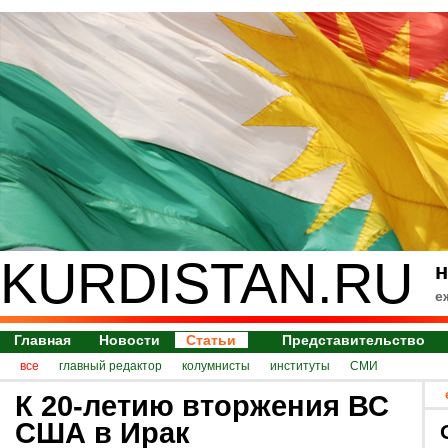
KURDISTAN.RU
н
е
Главная
Новости
Статьи
Представительство
все
главный редактор
колумнисты
институты
СМИ
К 20-летию вторжения ВС
США в Ирак