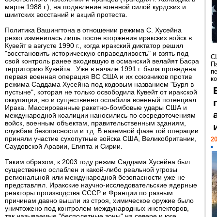
марте 1988 г.), на подавление военной силой курдских и
шиитских восстаний и акций протеста.
Политика Вашингтона в отношении режима С. Хусейна
резко изменилась лишь после вторжения иракских войск в
Кувейт в августе 1990 г., когда иракский диктатор решил
"восстановить историческую справедливость" и взять под
С
свой контроль ранее входившую в османский велайят Басра
П
территорию Кувейта. Уже в начале 1991 г. была проведена
п
первая военная операция ВС США и их союзников против
к
режима Саддама Хусейна под кодовым названием "Буря в
пустыне", которая не только освободила Кувейт от иракской
оккупации, но и существенно ослабила военный потенциал
Ирака. Массированные ракетно-бомбовые удары США и
международной коалиции наносились по сосредоточениям
войск, военным объектам, правительственным зданиям,
службам безопасности и т.д. В наземной фазе той операции
приняли участие сухопутные войска США, Великобритании,
20
Саудовской Аравии, Египта и Сирии.
Таким образом, к 2003 году режим Саддама Хусейна был
существенно ослаблен и какой-либо реальной угрозы
региональной или международной безопасности уже не
представлял. Иракские научно-исследовательские ядерные
реакторы производства СССР и Франции по разным
причинам давно вышли из строя, химическое оружие было
уничтожено под контролем международных инспекторов,
так называемые "бесполетные зоны" на севере и юге