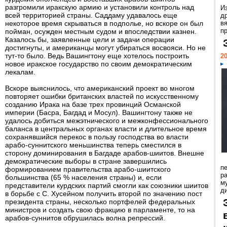
разгромили иракскую армию и установили контроль над
И
всей территорией страны. Саддаму удавалось еще
д
некоторое время скрываться в подполье, но вскоре он был
в
пр
пойман, осужден местным судом и впоследствии казнен.
Казалось бы, заявленные цели и задачи операции
достигнуты, и американцы могут убираться восвояси. Но не
тут-то было. Ведь Вашингтону еще хотелось построить
20
новое иракское государство по своим демократическим
лекалам.
Вскоре выяснилось, что американский проект во многом
повторяет ошибки британских властей по искусственному
созданию Ирака на базе трех провинций Османской
империи (Басра, Багдад и Мосул). Вашингтону также не
удалось добиться межэтнического и межконфессионального
баланса в центральных органах власти и длительное время
сохранявшийся перекос в пользу господства во власти
арабо-суннитского меньшинства теперь сместился в
сторону доминирования в Багдаде арабов-шиитов. Внешне
демократические выборы в стране завершились
п
формированием правительства арабо-шиитского
ра
большинства (65 % населения страны) и, если
м
представители курдских партий смогли как союзники шиитов
д
в борьбе с С. Хусейном получить второй по значению пост
президента страны, несколько портфелей федеральных
министров и создать свою фракцию в парламенте, то на
арабов-суннитов обрушилась волна репрессий.