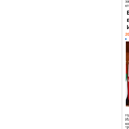
за
кт
20
г
И
к
"