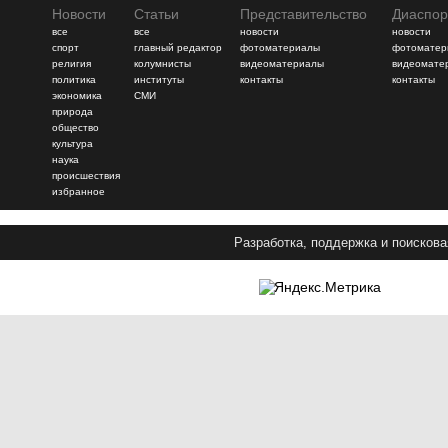
Новости
Статьи
Представительство
Диаспор
все
все
новости
новости
спорт
главный редактор
фотоматериалы
фотоматер
религия
колумнисты
видеоматериалы
видеомате
политика
институты
контакты
контакты
экономика
СМИ
природа
общество
культура
наука
происшествия
избранное
Разработка, поддержка и поискова