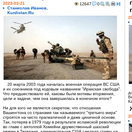
2023-03-21
12647
0
Станислав Иванов,
Kurdistan.Ru
20
20 марта 2003 года началась военная операция ВС США
и их союзников под кодовым названием "Иракская свобода".
д
Что предшествовало ей, каковы были мотивы вторжения,
В
цели и задачи, чем она завершилась в конечном итоге?
Ка
Ни для кого не является секретом, что отношения
Вашингтона со странами так называемого "третьего мира"
20
строятся на чисто прагматичной и даже циничной основе.
Так, потеряв в 1979 году в результате исламской революции
во главе с аятоллой Хомейни дружественный шахский
режим в Тегеране, администрация США сделала ставку на