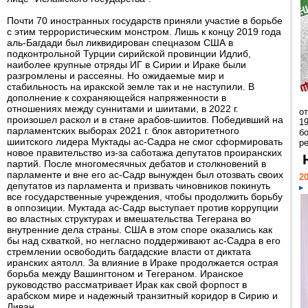
Почти 70 иностранных государств приняли участие в борьбе
с этим террористическим монстром. Лишь к концу 2019 года
аль-Багдади был ликвидирован спецназом США в
подконтрольной Турции сирийской провинции Идлиб,
наиболее крупные отряды ИГ в Сирии и Ираке были
разгромлены и рассеяны. Но ожидаемые мир и
стабильность на иракской земле так и не наступили. В
дополнение к сохраняющейся напряженности в
отношениях между суннитами и шиитами, в 2022 г.
о
произошел раскол и в стане арабов-шиитов. Победивший на
1
парламентских выборах 2021 г. блок авторитетного
бо
шиитского лидера Муктады ас-Садра не смог сформировать
р
новое правительство из-за саботажа депутатов проиранских
партий. После многомесячных дебатов и столкновений в
парламенте и вне его ас-Садр вынужден был отозвать своих
20
депутатов из парламента и призвать чиновников покинуть
все государственные учреждения, чтобы продолжить борьбу
в оппозиции. Муктада ас-Садр выступает против коррупции
во властных структурах и вмешательства Тегерана во
внутренние дела страны. США в этом споре оказались как
бы над схваткой, но негласно поддерживают ас-Садра в его
стремлении освободить багдадские власти от диктата
иранских аятолл. За влияние в Ираке продолжается острая
борьба между Вашингтоном и Тегераном. Иранское
руководство рассматривает Ирак как свой форпост в
арабском мире и надежный транзитный коридор в Сирию и
Ливан.