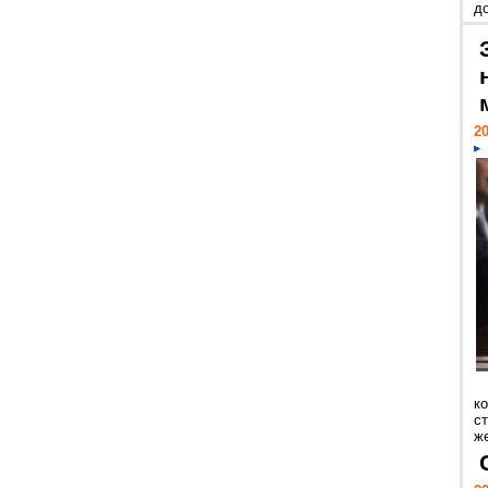
д
20
к
ст
же