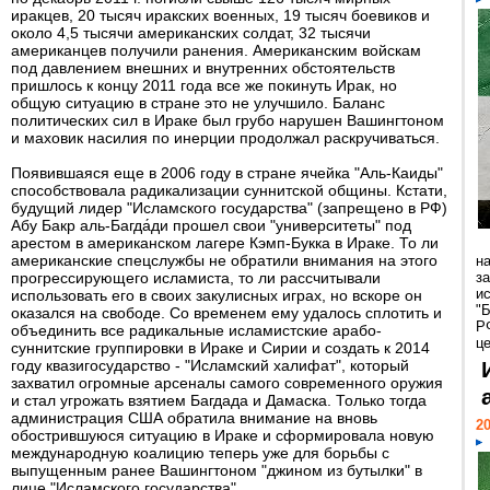
иракцев, 20 тысяч иракских военных, 19 тысяч боевиков и
около 4,5 тысячи американских солдат, 32 тысячи
американцев получили ранения. Американским войскам
под давлением внешних и внутренних обстоятельств
пришлось к концу 2011 года все же покинуть Ирак, но
общую ситуацию в стране это не улучшило. Баланс
политических сил в Ираке был грубо нарушен Вашингтоном
и маховик насилия по инерции продолжал раскручиваться.
Появившаяся еще в 2006 году в стране ячейка "Аль-Каиды"
способствовала радикализации суннитской общины. Кстати,
будущий лидер "Исламского государства" (запрещено в РФ)
Абу Бакр аль-Багда́ди прошел свои "университеты" под
арестом в американском лагере Кэмп-Букка в Ираке. То ли
американские спецслужбы не обратили внимания на этого
н
прогрессирующего исламиста, то ли рассчитывали
з
и
использовать его в своих закулисных играх, но вскоре он
"
оказался на свободе. Со временем ему удалось сплотить и
Р
объединить все радикальные исламистские арабо-
ц
суннитские группировки в Ираке и Сирии и создать к 2014
году квазигосударство - "Исламский халифат", который
захватил огромные арсеналы самого современного оружия
и стал угрожать взятием Багдада и Дамаска. Только тогда
администрация США обратила внимание на вновь
20
обострившуюся ситуацию в Ираке и сформировала новую
международную коалицию теперь уже для борьбы с
выпущенным ранее Вашингтоном "джином из бутылки" в
лице "Исламского государства".