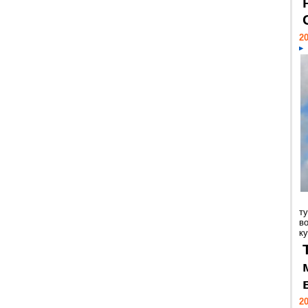
20
т
в
ку
20