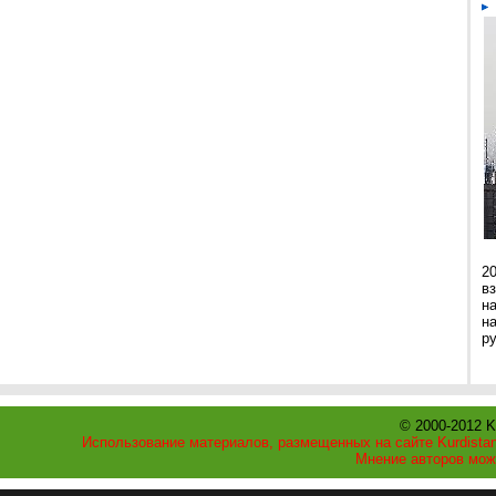
2
в
н
н
р
© 2000-2012 K
Использование материалов, размещенных на сайте Kurdistan
Мнение авторов мож