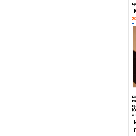
кр
20
к
ка
п
Ю
ат