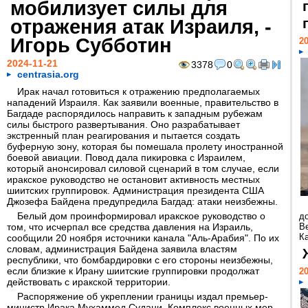
мобилизует силы для
отражения атак Израиля, -
Игорь Субботин
20
2024-11-21
3378
0
centrasia.org
Ирак начал готовиться к отражению предполагаемых
нападений Израиля. Как заявили военные, правительство в
Багдаде распорядилось направить к западным рубежам
силы быстрого развертывания. Оно разрабатывает
экстренный план реагирования и пытается создать
буферную зону, которая бы помешала пролету иностранной
боевой авиации. Повод дала пикировка с Израилем,
который анонсировал силовой сценарий в том случае, если
иракское руководство не остановит активность местных
шиитских группировок. Администрация президента США
Джозефа Байдена предупредила Багдад: атаки неизбежны.
Белый дом проинформировал иракское руководство о
д
том, что исчерпал все средства давления на Израиль,
В
Ка
сообщили 20 ноября источники канала "Аль-Арабия". По их
словам, администрация Байдена заявила властям
республики, что бомбардировки с его стороны неизбежны,
если близкие к Ирану шиитские группировки продолжат
20
действовать с иракской территории.
Распоряжение об укреплении границы издал премьер-
министр Ирака Мухаммед Судани. Комплекс военных мер