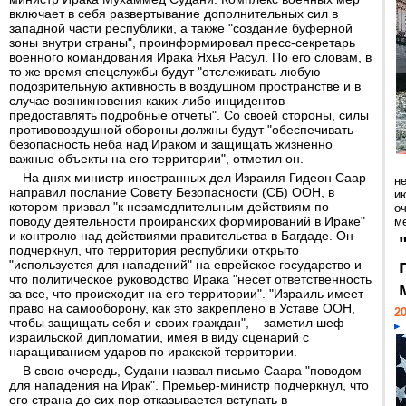
включает в себя развертывание дополнительных сил в
западной части республики, а также "создание буферной
зоны внутри страны", проинформировал пресс-секретарь
военного командования Ирака Яхья Расул. По его словам, в
то же время спецслужбы будут "отслеживать любую
подозрительную активность в воздушном пространстве и в
случае возникновения каких-либо инцидентов
предоставлять подробные отчеты". Со своей стороны, силы
противовоздушной обороны должны будут "обеспечивать
безопасность неба над Ираком и защищать жизненно
важные объекты на его территории", отметил он.
На днях министр иностранных дел Израиля Гидеон Саар
н
направил послание Совету Безопасности (СБ) ООН, в
ию
котором призвал "к незамедлительным действиям по
о
поводу деятельности проиранских формирований в Ираке"
ме
и контролю над действиями правительства в Багдаде. Он
подчеркнул, что территория республики открыто
"используется для нападений" на еврейское государство и
что политическое руководство Ирака "несет ответственность
за все, что происходит на его территории". "Израиль имеет
право на самооборону, как это закреплено в Уставе ООН,
20
чтобы защищать себя и своих граждан", – заметил шеф
израильской дипломатии, имея в виду сценарий с
наращиванием ударов по иракской территории.
В свою очередь, Судани назвал письмо Саара "поводом
для нападения на Ирак". Премьер-министр подчеркнул, что
его страна до сих пор отказывается вступать в