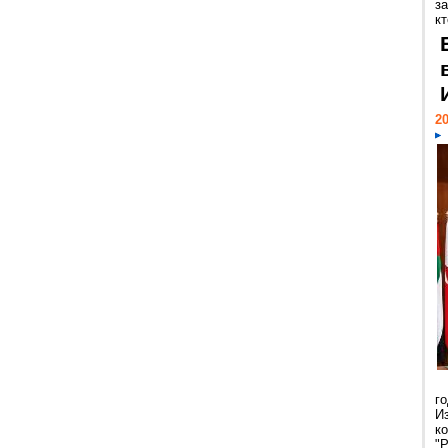
за
кт
20
г
И
к
"