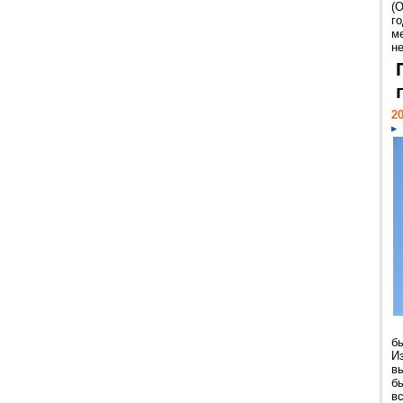
(
г
м
н
20
б
И
в
б
в