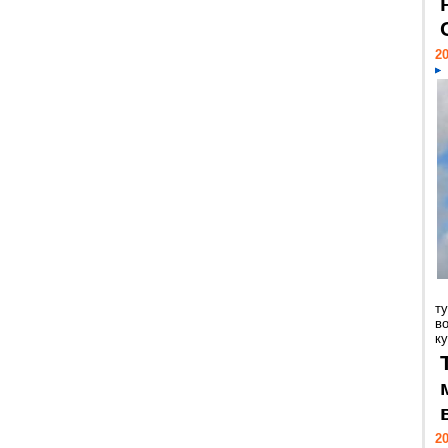
20
т
в
ку
20