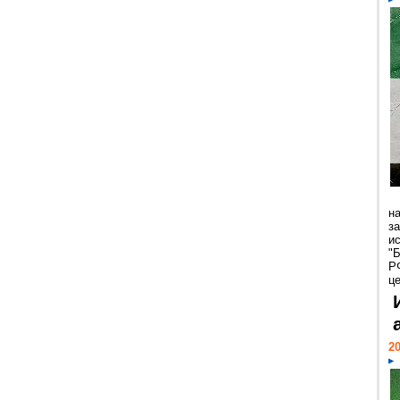
н
з
и
"
Р
ц
20