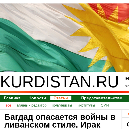
KURDISTAN.RU
н
е
Главная
Новости
Статьи
Представительство
все
главный редактор
колумнисты
институты
СМИ
Багдад опасается войны в
ливанском стиле. Ирак