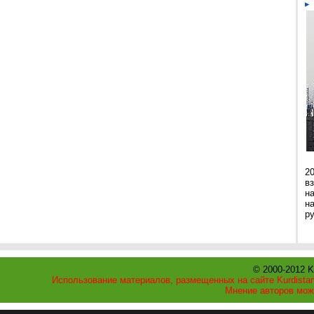
2
в
н
н
р
© 2000-2012 K
Использование материалов, размещенных на сайте Kurdistan
Мнение авторов мож