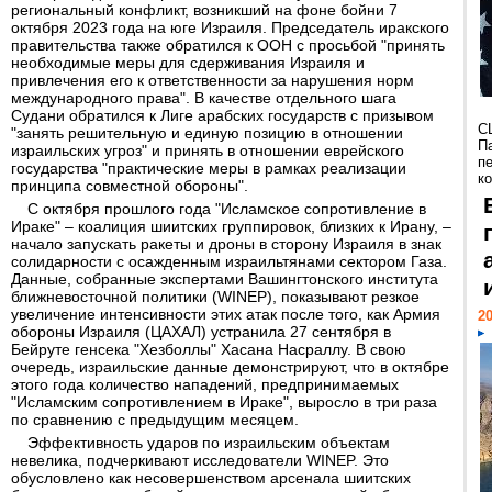
региональный конфликт, возникший на фоне бойни 7
октября 2023 года на юге Израиля. Председатель иракского
правительства также обратился к ООН с просьбой "принять
необходимые меры для сдерживания Израиля и
привлечения его к ответственности за нарушения норм
международного права". В качестве отдельного шага
Судани обратился к Лиге арабских государств с призывом
С
"занять решительную и единую позицию в отношении
П
израильских угроз" и принять в отношении еврейского
п
государства "практические меры в рамках реализации
к
принципа совместной обороны".
С октября прошлого года "Исламское сопротивление в
Ираке" – коалиция шиитских группировок, близких к Ирану, –
начало запускать ракеты и дроны в сторону Израиля в знак
солидарности с осажденным израильтянами сектором Газа.
Данные, собранные экспертами Вашингтонского института
ближневосточной политики (WINEP), показывают резкое
увеличение интенсивности этих атак после того, как Армия
20
обороны Израиля (ЦАХАЛ) устранила 27 сентября в
Бейруте генсека "Хезболлы" Хасана Насраллу. В свою
очередь, израильские данные демонстрируют, что в октябре
этого года количество нападений, предпринимаемых
"Исламским сопротивлением в Ираке", выросло в три раза
по сравнению с предыдущим месяцем.
Эффективность ударов по израильским объектам
невелика, подчеркивают исследователи WINEP. Это
обусловлено как несовершенством арсенала шиитских