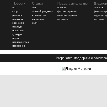
Новости
Статьи
Представительство
Диаспор
все
все
новости
новости
спорт
главный редактор
фотоматериалы
фотоматер
религия
колумнисты
видеоматериалы
видеомате
политика
институты
контакты
контакты
экономика
СМИ
природа
общество
культура
наука
происшествия
избранное
Разработка, поддержка и поискова