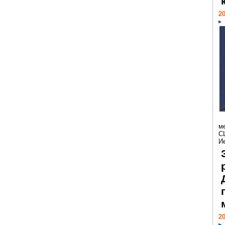
20
м
С
И
20