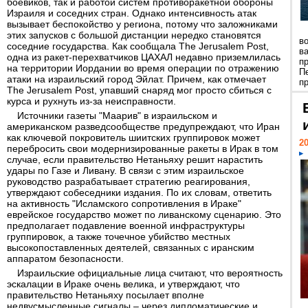
боевиков, так и работой систем противоракетной обороны
Израиля и соседних стран. Однако интенсивность атак
вызывает беспокойство у региона, потому что заложниками
этих запусков с большой дистанции нередко становятся
в
соседние государства. Как сообщала The Jerusalem Post,
в
одна из ракет-перехватчиков ЦАХАЛ недавно приземлилась
п
на территории Иордании во время операции по отражению
П
атаки на израильский город Эйлат. Причем, как отмечает
пр
The Jerusalem Post, упавший снаряд мог просто сбиться с
курса и рухнуть из-за неисправности.
Источники газеты "Маарив" в израильском и
американском разведсообществе предупреждают, что Иран
как ключевой покровитель шиитских группировок может
20
перебросить свои модернизированные ракеты в Ирак в том
случае, если правительство Нетаньяху решит нарастить
удары по Газе и Ливану. В связи с этим израильское
руководство разрабатывает стратегию реагирования,
утверждают собеседники издания. По их словам, ответить
на активность "Исламского сопротивления в Ираке"
еврейское государство может по ливанскому сценарию. Это
предполагает подавление военной инфраструктуры
группировок, а также точечное убийство местных
высокопоставленных деятелей, связанных с иранским
аппаратом безопасности.
Израильские официальные лица считают, что вероятность
эскалации в Ираке очень велика, и утверждают, что
правительство Нетаньяху посылает вполне
недвусмысленные сигналы – через дипломатические и