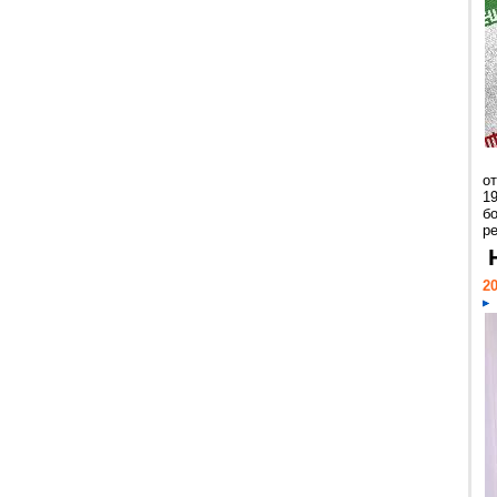
о
1
бо
р
20