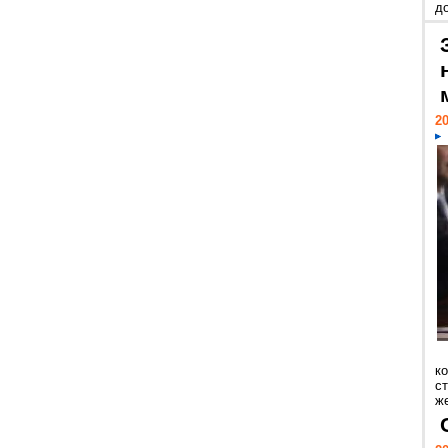
д
20
к
ст
же