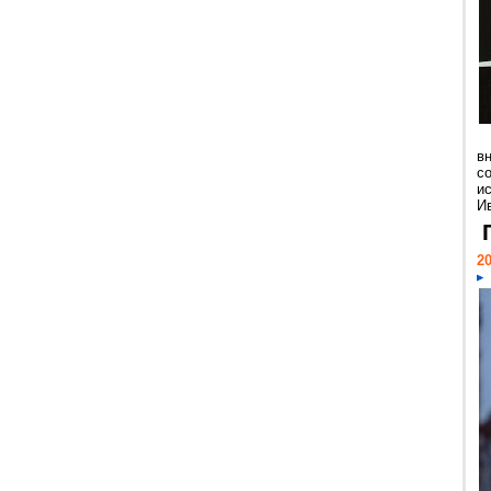
в
с
и
Ив
20