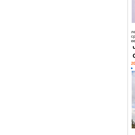
л
с
ее
20