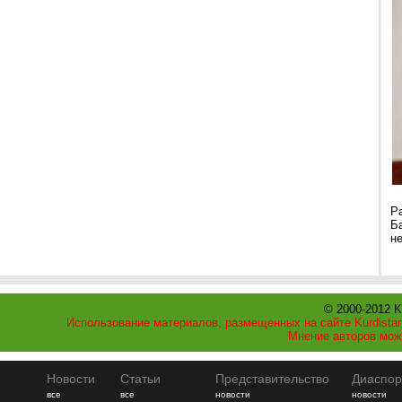
Р
Б
н
© 2000-2012 K
Использование материалов, размещенных на сайте Kurdistan
Мнение авторов мож
Новости
Статьи
Представительство
Диаспор
все
все
новости
новости