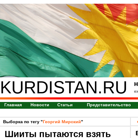
KURDISTAN.RU
н
е
Главная
Новости
Статьи
Представительство
Выборка по тегу "
Георгий Мирский
"
Шииты пытаются взять