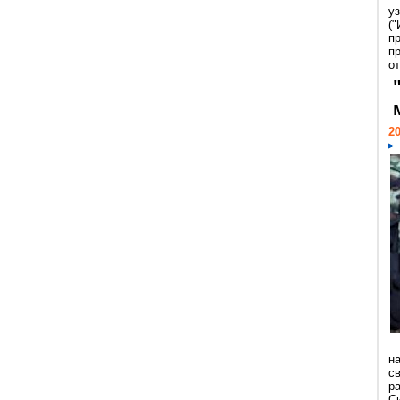
у
("
п
пр
от
20
н
с
р
С