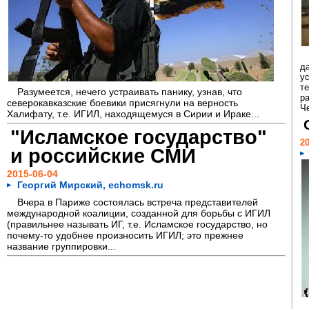
д
у
т
Разумеется, нечего устраивать панику, узнав, что
ра
северокавказские боевики присягнули на верность
Че
Халифату, т.е. ИГИЛ, находящемуся в Сирии и Ираке...
"Исламское государство"
20
и российские СМИ
2015-06-04
Георгий Мирский, echomsk.ru
Вчера в Париже состоялась встреча представителей
международной коалиции, созданной для борьбы с ИГИЛ
(правильнее называть ИГ, т.е. Исламское государство, но
почему-то удобнее произносить ИГИЛ; это прежнее
название группировки...