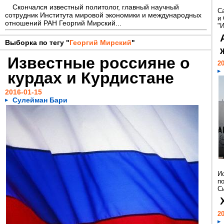
Скончался известный политолог, главный научный
С
сотрудник Института мировой экономики и международных
и
отношений РАН Георгий Мирский...
"И
Выборка по тегу "
Георгий Мирский
"
Известные россияне о
20
курдах и Курдистане
2016-01-15
Сулейман Бари
И
п
Си
20