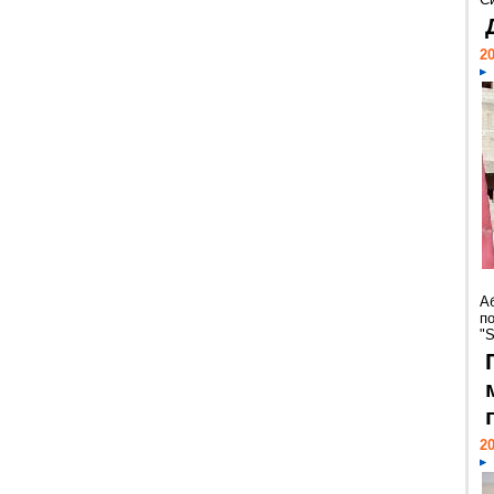
20
А
п
"S
20