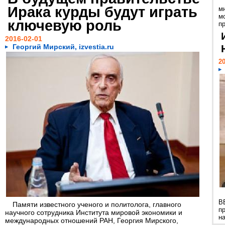
Ирака курды будут играть
м
м
ключевую роль
п
2016-02-01
Георгий Мирский, izvestia.ru
20
В
Памяти известного ученого и политолога, главного
п
научного сотрудника Института мировой экономики и
н
международных отношений РАН, Георгия Мирского,