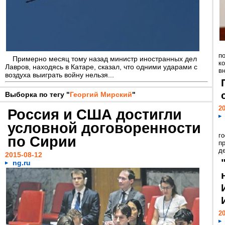
п
Примерно месяц тому назад министр иностранных дел
к
Лавров, находясь в Катаре, сказал, что одними ударами с
в
воздуха выиграть войну нельзя...
Выборка по тегу "
Георгий Мирский
"
20
Россия и США достигли
условной договоренности
г
по Сирии
пр
д
2015-08-12
ng.ru
20