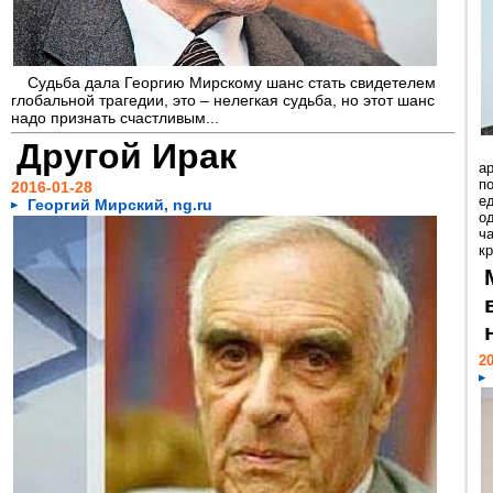
Судьба дала Георгию Мирскому шанс стать свидетелем
глобальной трагедии, это – нелегкая судьба, но этот шанс
надо признать счастливым...
Другой Ирак
ар
п
2016-01-28
е
Георгий Мирский, ng.ru
о
ча
к
20