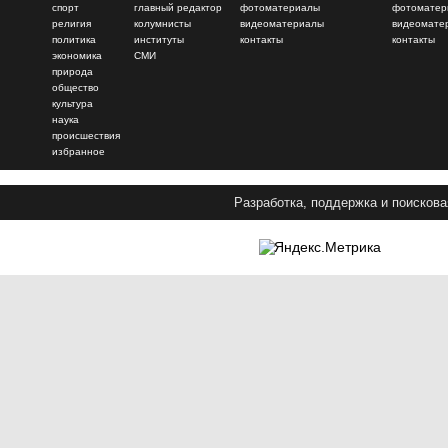
спорт
главный редактор
фотоматериалы
фотоматер
религия
колумнисты
видеоматериалы
видеомате
политика
институты
контакты
контакты
экономика
СМИ
природа
общество
культура
наука
происшествия
избранное
Разработка, поддержка и поискова